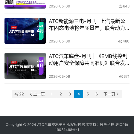
关键技术全面解读
2026-05-09
648
ATC新能源三电-月刊 |上汽最新公
布固态电池将年底量产，联合动力
推出P2.5增混系统
2026-05-09
480
ATC汽车底盘-月刊 | 《EMB线控制
动用户安全保障共同准则》联合发
布，ClearMotion全主动悬架，量产
布局再添新绩
2026-05-09
671
4 / 22
上一页
1
2
3
4
5
6
下一页
Copyright © 2024 ATC汽车技术平台 版权所有 技术支持：
摸鱼科技
沪ICP备
19031498号-1