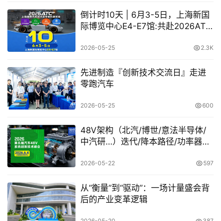
倒计时10天 | 6月3-5日，上海新国
际博览中心E4-E7馆:共赴2026ATC
汽车技术盛宴！
2026-05-25
2.3K
先进制造『创新技术交流日』走进
零跑汽车
2026-05-25
600
48V架构（北汽/博世/意法半导体/
中汽研…）迭代/降本路径/功率器件/
底盘赋能一站讲透
2026-05-22
597
从“衡量”到“驱动”：一场计量盛会背
后的产业变革逻辑
2026-05-20
387