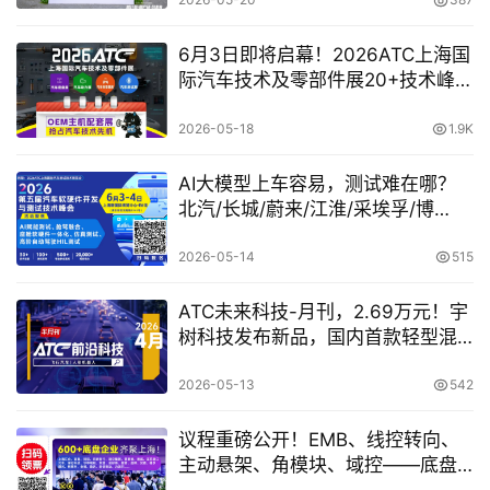
6月3日即将启幕！2026ATC上海国
际汽车技术及零部件展20+技术峰会
详细议程发布！
2026-05-18
1.9K
AI大模型上车容易，测试难在哪？
北汽/长城/蔚来/江淮/采埃孚/博
世/Vector/北汇等技术高层现场揭秘
2026-05-14
515
ATC未来科技-月刊，2.69万元！宇
树科技发布新品，国内首款轻型混
动 eVTOL
2026-05-13
542
议程重磅公开！EMB、线控转向、
主动悬架、角模块、域控——底盘