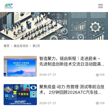
展会及培训
展会及培训
首页
展会及培训
第2页
智造聚力，链启新程｜走进蔚来 –
先进制造创新技术交流日活动圆满
落幕
2026-07-27
109
聚焦底盘·动力·热管理·测试等前沿技
术， 2分钟回顾2026ATC汽车技术
及零部件展高光瞬间！
2026-07-27
139