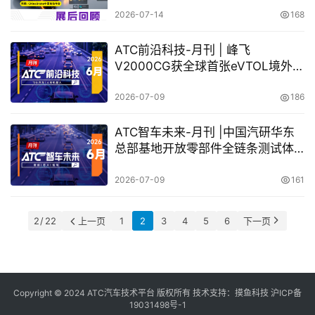
｜2027精彩继续，行业盛会再启新
程！
2026-07-14
168
ATC前沿科技-月刊 | 峰飞
V2000CG获全球首张eVTOL境外适
航证，阿里首个具身大模型系列发
布！
2026-07-09
186
ATC智车未来-月刊 |中国汽研华东
总部基地开放零部件全链条测试体
系，大众计划终止与博世的自动驾
驶合作
2026-07-09
161
2 / 22
上一页
1
2
3
4
5
6
下一页
Copyright © 2024 ATC汽车技术平台 版权所有 技术支持：
摸鱼科技
沪ICP备
19031498号-1