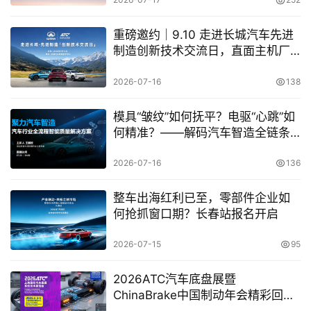
重磅邀约｜9.10 走进长城汽车先进
制造创新技术交流日，直面主机厂
解锁量产落地合作机遇
2026-07-16
138
模具“皱纹”如何抚平？电驱“心跳”如
何精准？——解码汽车智造全链条
的AI质量闭环
2026-07-16
136
整车出海红利已至，零部件企业如
何抢抓窗口期？长春站报名开启
2026-07-15
95
2026ATC汽车底盘展暨
ChinaBrake中国制动年会精彩回顾