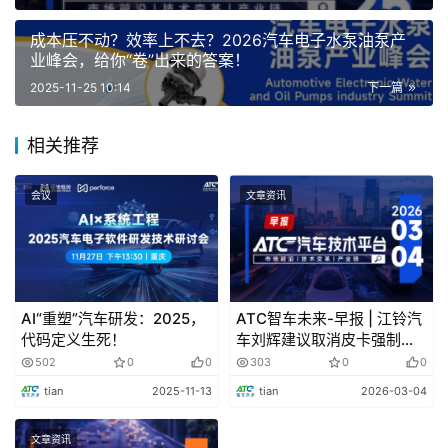
成本压不动？效率上不去？2026汽车电子水泵油泵产
业峰会，给你“卷”出来的答案！
2025-11-25 10:14
下一篇
相关推荐
2026年跨越升级，汽车测试展将与汽车底盘展、汽车
会议
文章资讯
动力展、汽车热管理展四展同期举办，总展出规模从2.8万
㎡扩容至
6万㎡
，
上海新国际博览中心四馆
齐开，打造汽车
全产业链集群盛会！
汽车产业链全覆盖，一展贯通！
AI“重塑”汽车研发：2025，
ATC智车未来-早报 | 江铃汽
代码定义生死！
车刘辉建议取消皮卡强制报
废；曝一辆比亚迪元plus“扛
部分展品
502
0
0
303
0
0
住了”一枚导弹袭击
tian
2025-11-13
tian
2026-03-04
汽车测试展：
核心整车性能测试、环境与耐久测试、新
能源与三电转向测试、智能网联与电子系统测试、底盘与悬
文章资讯