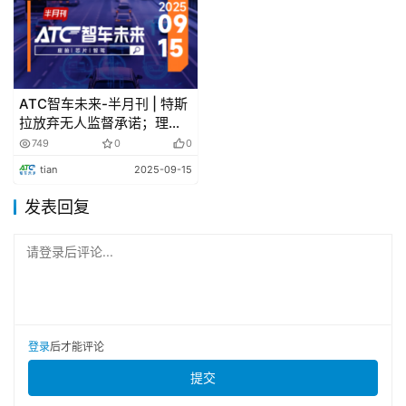
挂系统测试、车身及内外饰测试、测试支持系统
汽车底盘展：
制动系统、转向系统、悬架系统、智能底
盘、轻量化部件及材料、生产制造
ATC智车未来-半月刊 | 特斯
拉放弃无人监督承诺；理想
汽车动力展：
电驱动集成、电驱动桥、电机、电控、减
汽车从局部领先进入全面领
749
0
0
速器、Sic功率模块、驱动系统零部件、高压零部件、材料
先
tian
2025-09-15
等
发表回复
汽车热管理展：
热管理集成、热管理核心零部件、阀
件、电子水泵、压缩机、管路总成及零部件、电池热管理系
请登录后评论...
统等
部分合作企业
登录
后才能评论
提交