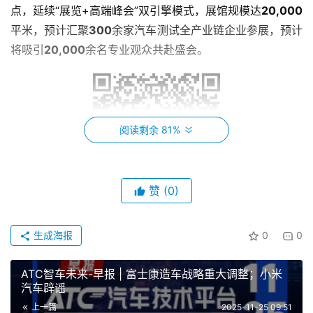
点，延续“展览+高端峰会”双引擎模式，展馆规模达
20,000
平米，预计汇聚
300
余家汽车测试全产业链企业参展，预计
将吸引
20,000
余名专业观众共赴盛会。
阅读剩余 81%
赞
(0)
展位咨询
生成海报
0
0
ATC智车未来-早报 | 富士康造车战略重大调整；小米
汽车辟谣
上一篇
2025-11-25 09:51