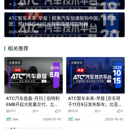
上一篇
2025-11-19 10:05
ATC智车未来-早报 | 欧美汽车加速脱钩中国；东软集
团：预计供应42亿元智能座舱域控制器
扫描上方二维码，报名参加“走进奇瑞”！
2025-11-20 10:49
下一篇
咨询：Dan 杨-13681885721
相关推荐
01活动日期
文章资讯
文章资讯
2025年12月12日
02活动地址
ATC汽车底盘-月刊 | 伯特利
ATC智车未来-早报 |京东将
奇瑞上海研究院1楼
EMB开启大批量交付，立讯
于11月9日发布新车；比亚迪
精密：入主京西智行集团，
或将在西班牙建欧洲第三家
451
0
0
600
0
0
全面进军汽车智能底盘赛道
工厂
日程安排
tian
2026-07-01
tian
2025-10-15