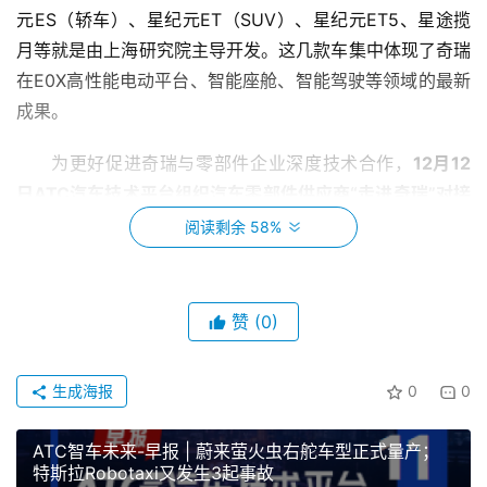
元ES（轿车）、星纪元ET（SUV）、星纪元ET5、星途揽
月等就是由上海研究院主导开发。这几款车集中体现了奇瑞
在E0X高性能电动平台、智能座舱、智能驾驶等领域的最新
成果。
为更好促进奇瑞与零部件企业深度技术合作，
12月12
日ATC汽车技术平台组织汽车零部件供应商“走进奇瑞”对接
交流活动，
搭建整车与零部件直接对接的技术交流和创新平
阅读剩余 58%
台。
赞
(0)
生成海报
0
0
ATC智车未来-早报 | 蔚来萤火虫右舵车型正式量产；
特斯拉Robotaxi又发生3起事故