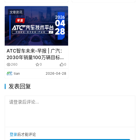
文章资讯
ATC智车未来-早报 | 广汽：
2030年销量100万辆目标；
何小鹏重申8月全面超越特斯
260
0
0
拉FSD目标
tian
2026-04-28
发表回复
请登录后评论...
登录
后才能评论