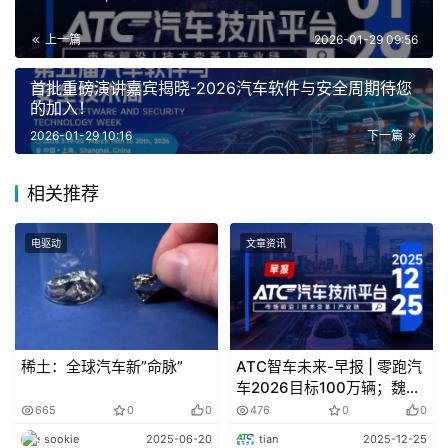
上一篇
2026-01-29 09:56
首批重磅演讲嘉宾揭晓-2026汽车软件与安全周期待您
的加入！
2026-01-29 10:16
下一篇
相关推荐
电驱动
文章资讯
稀土：全球汽车新”命脉”
ATC智车未来-早报 | 零跑汽
车2026目标100万辆；魏建
军曝长城魏牌换9任CEO内
665
0
0
476
0
0
幕
sookie
2025-06-20
tian
2025-12-25