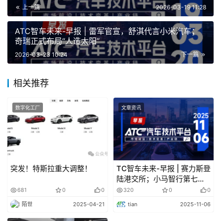
上一篇
2026-03-19 11:28
ATC智车未来-早报 | 雷军官宣，舒淇代言小米汽车；
奇瑞正式布局“人造太阳”
2026-03-23 10:24
下一篇
扫码立即报名
相关推荐
参会咨询：陈总监13482838422（同微信）
数字化工厂
文章资讯
本届峰会将继续深耕
冲压、焊装、涂装、总装
四大核心
工艺，并重磅聚焦
设备智能运维
与
数字化工厂
的落地实践。
我们将汇聚超过
1800位
来自国内外主流整车厂、核心零部
件企业、顶尖设备供应商及知名科研院所的行业领袖与技术
专家，通过前沿主题演讲、深度圆桌讨论、精准供需对接与
突发！特斯拉重大调整！
TC智车未来-早报 | 赛力斯登
陆港交所；小马智行第七代
标杆工厂考察，与业界同仁一同洞察趋势、分享智慧、促成
自动驾驶车辆正式投入运营
681
0
0
320
0
0
合作，携手驶向智能制造的广阔未来！
陌世
2025-04-21
tian
2025-11-06