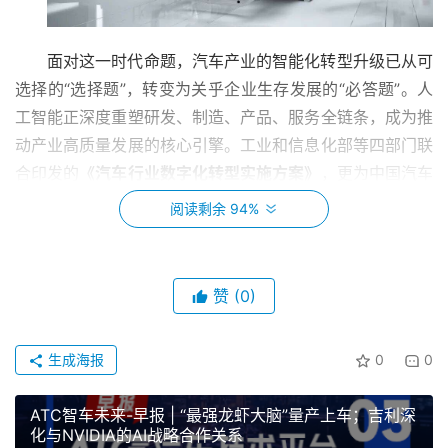
面对这一时代命题，汽车产业的智能化转型升级已从可
选择的“选择题”，转变为关乎企业生存发展的“必答题”。人
工智能正深度重塑研发、制造、产品、服务全链条，成为推
动产业高质量发展的核心引擎。工业和信息化部等四部门联
合印发的
《汽车行业数字化转型实施方案》
，更为中国汽车
产业指明了智能化升级的清晰路径。
阅读剩余 94%
在此背景下，我们
ATC汽车技术平台
将于
2026年3月
25日-27日
在
广州
举办
“第十二届汽车先进制造技术峰会”
。
赞
(0)
第十二届汽车先进制造技术峰会
生成海报
0
0
ATC智车未来-早报 | “最强龙虾大脑”量产上车；吉利深
化与NVIDIA的AI战略合作关系