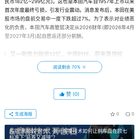
民币182亿~299亿元)。这也是本田汽车自1957年上市以来
首次年度最终亏损，引发行业震动。消息发布后，本田在美
股市场的盘前交易中一度下跌超过7%。为了表示对业绩恶
化的负责，本田汽车高管层决定从2026财年(即2026年4月
至2027年3月)起自愿返还部分薪酬。
又一新势力融资12亿，宁德时代、蔚来等领投
阅读剩余 70%
近日，新能智能商用车源重卡新势力车企零一汽车宣布
完成新一轮12亿元人民币融资。本轮融资由宁德时代旗下唯
一产业投资平台溥泉资本、蔚来资本Momenta联合领投。
赞
(0)
理想2025年报发布，净利大降85.8%
生成海报
0
0
日产汽车3月10日宣布，首席财务官Jeremie Papin因
个人原因卸任，GeorgeLeondis将于4月1日接任。
告别“黑轮毂”时代！激光熔覆技术如何让刹车盘在欧七
标准下“延寿又减排”？