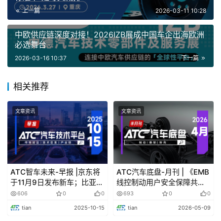
市场前沿
上一篇
2026-03-11 10:28
中欧供应链深度对接！2026IZB展成中国车企出海欧洲
宝马暂时放弃L3级自动驾驶
必选舞台
2026-03-16 10:37
下一篇
“宝马车型曾为车型配备L3级自动驾驶系统，但因该技
术尚未达到商业化盈利水平，已暂时降低了L3级自动驾驶
相关推荐
项目研发的优先级。”宝马集团全球CEO奥利弗·齐普策
(OliverZipse)在2026财年会上表示，这并不代表宝马会放
文章资讯
文章资讯
弃更高阶的自动驾驶技术研发，将持续关注自动驾驶技术发
展趋势，一旦高阶自动驾驶技术出现可行的商业化模式，将
立即推进相关研发工作。
ATC智车未来-早报 |京东将
ATC汽车底盘-月刊 | 《EMB
红旗HS5和红旗H5缅甸上市
于11月9日发布新车；比亚迪
线控制动用户安全保障共同
或将在西班牙建欧洲第三家
准则》联合发布，
606
0
0
693
0
0
红旗品牌在缅甸第一大城市仰光举办红旗HS5、H5双
工厂
ClearMotion全主动悬架，
tian
2025-10-15
tian
2026-05-09
车上市发布会。凭借极致的东方美学与领先的智能化配置，
量产布局再添新绩