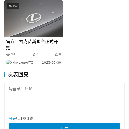
两款明星车型的到来不仅丰富了当地消费者的购车选择，更
新能源
进一步夯实了红旗品牌在缅甸豪华汽车市场的领军地位。
追觅首款“火箭车”正式亮相
在3月12日开幕的2026中国家电及消费电子博览会
官宣！雷克萨斯国产正式开
始
(AWE2026)上，追觅星空计划首次以独立展位及豪华产品
714
0
0
阵容亮相，并正式向全球展示了其首款SUV概念车Nebula 
xinyuxue-ATC
2025-06-30
Next 01X (下图1-4) 。
发表回复
技术变革
请登录后评论...
美孚1号TT进阶混动润滑科技新品发布
高端全合成润滑油品牌美孚1号在上海举办新品发布
登录
后才能评论
会，推出全新美孚1号经典表现系列混动适用新品。此次发
提交