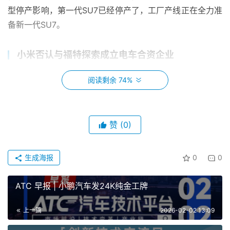
型停产影响，第一代SU7已经停产了，工厂产线正在全力准
备新一代SU7。
小米否认与福特探索成立电车合资企业
知情人士报道称，福特汽车(F.N)曾与小米就合作事宜
阅读剩余 74%
举行谈判，探讨在美国成立合资企业制造电动汽车。对此小
米方面回应称，有关小米正与福特汽车公司商谈合资企业的
报道是虚假的。小米目前未在美国销售其产品和服务。
赞
(0)
上汽通用五菱全球总销量达105792辆
生成海报
0
0
上汽通用五菱公布了2026年首月销售业绩，全球总销
ATC 早报 | 小鹏汽车发24K纯金工牌
量达到105，792辆，为新一年的市场征程奠定了基调。从
整体结构来看，公司呈现出清晰的“双线并行”发展态势。国
上一篇
2026-02-02 13:09
内与国际两大市场协同发力，共同支撑起十万余辆的月度销