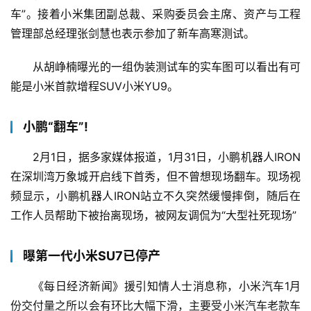
车”。接着小米集团副总裁、采购委员会主席、资产与工程
管理部总经理张剑慧也表示参加了新车高寒测试。
从胡峥楠曝光的一组伪装测试车的实车图可以看出有可
能是小米首款增程SUV小米YU9。
小鹏“翻车”!
2月1日，据多家媒体报道，1月31日，小鹏机器人IRON
在深圳湾万象城开启线下首秀，但不曾想现场翻车。现场视
频显示，小鹏机器人IRON站立不久突然缓慢摔倒，随后在
工作人员帮助下被抬离现场，被网友调侃为“大型社死现场”
曝第一代小米SU7已停产
《每日经济新闻》援引知情人士消息称，小米汽车1月
份交付量之所以会有环比大幅下滑，主要受小米汽车老款车