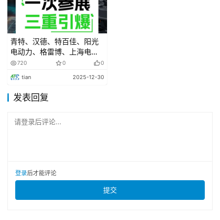
第三代特斯拉人形机器人即将亮相，从第一性原理出
发，进行重新设计，通过观察人类行为即可学习新技能，预
计年产百万台。
青特、汉德、特百佳、阳光
电动力、格雷博、上海电驱
动、采埃孚、凌昇动力已就
720
0
0
比亚迪正式发布天神之眼5.0全新体验
位！6月上海汽车动力展，3
tian
2025-12-30
天锁定全年核心客户！
比亚迪正式发布天神之眼5.0，作为搭载该系统的重磅
发表回复
车型，2026款夏的天神之眼B同步完成功能与体验的全面进
阶。依托璇玑架构的技术底座与强化大模型的赋能，为用户
请登录后评论...
带来如同老司机般的驾乘体验
小米汽车1月新增9家门店，全国139城已有484家
门店
登录
后才能评论
提交
小米汽车微博称:向大家汇报小米汽车开店新进展:1月新
增9家门店，全国139城已有484家门店;2月计划新增6家门