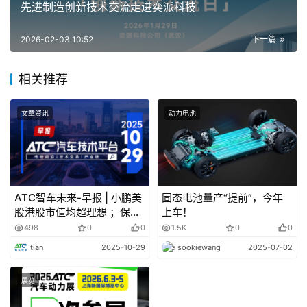
量规模。
先进制造创新技术交流走进奕派科技
理想又一华为系前高管跳槽
2026-02-03 10:52
下一篇
1月29日，据南方财经网、新京报等多家媒体报道，理
相关推荐
想汽车前高管孙百功已加入阿维塔，任副总裁，负责营销体
系建设等工作。
文章资讯
动力电池
新华社与东风汽车签署战略合作协议
2月2日，与东风汽车在北京签署战略合作协议。双方
将在产业智库、品牌建设数智传播、国际化运营、汽车营销
ATC智车未来-早报 | 小鹏美
固态电池量产“提前”，今年
股港股市值均超理想 ；保时
上车！
等多个领域深度协同，共同探索合作新模式携手提升中国汽
捷回应多款油车将停产
498
0
0
1.5K
0
0
车品牌的全球形象与影响力。
tian
2025-10-29
sookiewang
2025-07-02
特斯拉:第三代特斯拉人形机器人即将亮相 预计年
展览
产百万台