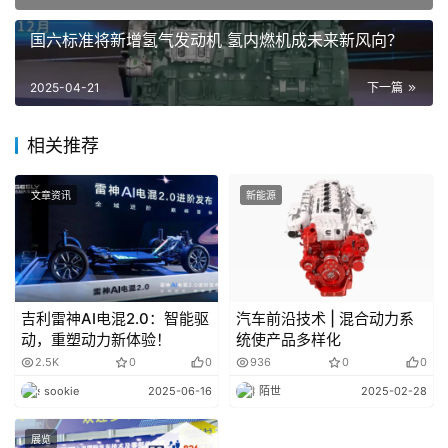
国六标准将新增氢气发动机 氢内燃机成未来新风向？
2025-04-21
下一篇
相关推荐
文章资讯
新能源
氢内燃机汽车表现出了强大的发展潜力， 尤其是在重
型卡车领域，被视作是极具潜力 的新型动力源。对此，欧
盟正积极规划并投 资于一系列基础设施建设，涵盖氢气输
吉利雷神AI电混2.0：智能驱
汽车前沿技术 | 混合动力系
送管 道、充电站以及加氢站等，旨在最大化地释 放清洁能
动，重塑动力新体验！
统使产品多样化
源转型的益处，并广泛部署无碳排 放的替代燃料系统。针
2.5K
0
0
936
0
0
对公路运输，欧盟坚 持将 CO2 排放及车辆排放标准作为推
sookie
2025-06-16
陌世
2025-02-28
动技术 创新的关键政策杠杆，持续促进技术升级。 此外，
欧盟还计划将碳排放交易机制引入道 路运输领域，特别是
展览