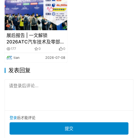
在燃料供应与道路定价 方面，通过经济手段激励减少化石
燃料的使 用，实现显著减排。这一举措旨在进一步压 缩化
石燃料的消费空间，促进绿色出行。同时， 欧盟委员会已
明确表示，将重新审视并强化 2030 年之后的汽车及货车 
展后报告 | 一文解锁
CO2 排放标准，以 更加严格的规范引领行业向更加低碳、
2026ATC汽车技术及零部件
展关键数据！
环保 的方向发展。 
177
0
0
tian
2026-07-08
1.2 日本
发表回复
当前，日本的碳排放已达峰，其后续的 发展重心已明
请登录后评论...
确转向追求“碳中和”的宏伟 目标，并视此为驱动国家经济绿
色复苏的关 键引擎。2020 年 10 月，日本政府由首相亲自 
宣布，确立了到 2050 年实现全面“碳中和”的雄心壮志，同
时设定了中期里程碑：至 2030 年，将温室气体排放量较 
登录
后才能评论
2013 年的基准 水平削减 46%。现有数据清晰地反映出日
提交
本 在减排道路上的积极进展，其温室气体排放 总量在 