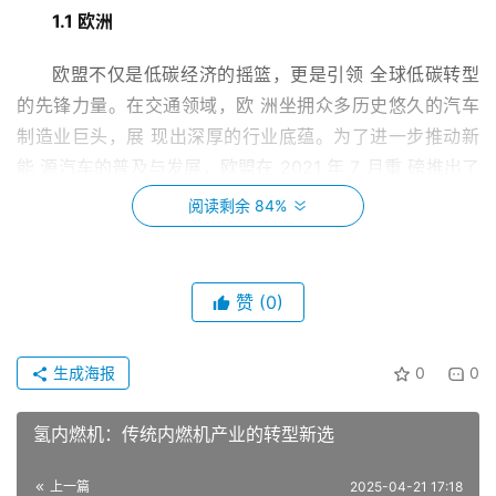
1.1 欧洲
欧盟不仅是低碳经济的摇篮，更是引领 全球低碳转型
的先锋力量。在交通领域，欧 洲坐拥众多历史悠久的汽车
制造业巨头，展 现出深厚的行业底蕴。为了进一步推动新
能 源汽车的普及与发展，欧盟在 2021 年 7 月重 磅推出了
《Fit for 55》政策框架草案，这一举 措彰显了其实现更加
阅读剩余 84%
雄心勃勃减排目标的决 心。根据该草案，欧盟设定了从 
2030 年起，新车及货车的二氧化碳排放量需较 2021 年基 
准水平削减 65% 的宏伟目标，并力求在 2035 年实现汽车
赞
(0)
行业全面的净零排放目标，标志 着欧洲向零碳交通时代迈
出了坚实的一步。 欧盟实现可持续发展和碳中和的路径如
生成海报
0
0
图 1 所示。 
氢内燃机：传统内燃机产业的转型新选
上一篇
2025-04-21 17:18