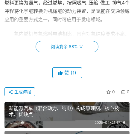
燃料更换为氢气，经过燃烧，按照吸气-压缩-做工-排气4个
冲程将化学能转换为机械能的动力装置，是氢能在交通领域
应用的重要方式之一，同时可应用于发电领域。
氢内燃机与氢燃料电池相比，具有对氢纯度要求不高、
经济性好、无需冷启动、易实现产业化等优势，且保留了传
阅读剩余 88%
统内燃机的主要结构和系统，能够实现95%以上的零部件通
用，更易实现产业化，但同时存在回火、早燃和爆震不正常
燃烧，氢脆，润滑油乳化，NOx排放等问题，目前尚处于技
赞
(1)
术研发阶段，需从喷射技术、燃烧策略和空燃比控制策略、
废气再循环技术、涡轮增压技术、氢气喷嘴技术和尾气后处
生成海报
0
0
理技术等方面进行深入研究。
表 氢内燃机与氢燃料电池技术指标对比
新能源汽车（混合动力、纯电）构成原理图、核心技
术、优缺点
上一篇
2025-04-21 17:16