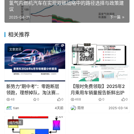
氢气内燃机汽车在实现双碳战略中的路径选择与政策建
议
2025-04-21
下一篇
相关推荐
文章资讯
新能源
数据来源：中关村氢能产业联盟数据库
新势力“期中考”：零跑断层
【限时免费领取】2025年2
领跑，理想掉队，淘汰赛全
月乘用车销量报告新鲜出炉
备注：
面开启
48
0
0
468
0
0
tian
4天前
陌世
2025-03-14
1. 数据来源：GB/T 44723-2024 《氢燃料内燃机 通
用技术条件》，实际90%亦可运行。
动力电池
2. 数据来源：GB/T 37244-2018 《质子交换膜燃料电