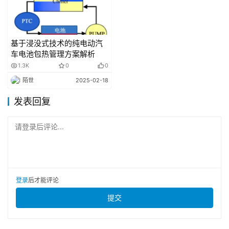
池汽车用燃料 氢气》。
3. 仅针对交通领域。
基于浸没式技术的纯电动汽
车电池包热管理方案解析
4. 奕青，王伟，裴有志，等.氢内燃机应用与推广的探
1.3K
0
0
索［J］.工程机械，2024，55（6）：20-23+7-8.
陌世
2025-02-18
02
发表回复
国内外多企业竞相布局
请登录后评论...
基于氢内燃机低排放、低成本的显著优势，近年来，国
内外相关技术发展迅速，热效率突破55%，超过柴油发动机
的50%，稍逊于氢燃料电池，输出功率多在200kw以上，
登录
后才能评论
最高达到412kw，高于氢燃料电池150kw的平均功率，高压
提交
缸内直喷、稀薄燃烧等技术均取得显著进步。