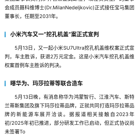
会成员聂科维博士(Dr.MilanNedeljkovic)正式接任宝马集团
董事长，任期至2031年。
小米汽车又一“挖孔机盖”案正式宣判
5月13日，又一起小米SU7Ultra挖孔机盖维权案正式宣
判，车主胜诉，获退2万元定金。这是小米汽车挖孔机盖维
权案首例车主胜诉的判决。
曝华为、玛莎拉蒂等联合造车
5月13日晚，有消息称华为鸿蒙智行、江淮汽车、斯特
兰蒂斯集团及旗下玛莎拉蒂品牌，正就共同打造玛莎拉蒂品
牌的新能源车展开洽谈。据报道相关接触自2023年
初/2025年初已推进，部分研发工作已启动，但正式协议尚
未签署To