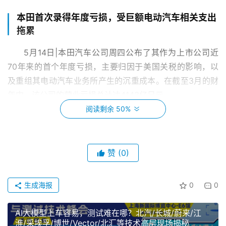
本田首次录得年度亏损，受巨额电动汽车相关支出
拖累
5月14日|本田汽车公司周四公布了其作为上市公司近
70年来的首个年度亏损，主要归因于美国关税的影响，以
及重组其电动汽车业务所产生的沉重成本。在截至3月的财
年中，该公司的营业亏损总计达4143亿日元。
阅读剩余 50%
张雪机车:820RR目前停止生产、暂停交付
5月13日晚，张雪机车发布《820RR机油泵升级说明》:
赞
(0)
部分820RR启动后处于怠速状态时，机油泵有概率出现供油
不畅。820RR目前停止生产、暂停交付。
生成海报
0
0
Rivian首席执行官旗下的机器人初创公司融资4亿
AI大模型上车容易，测试难在哪？北汽/长城/蔚来/江
美元
淮/采埃孚/博世/Vector/北汇等技术高层现场揭秘