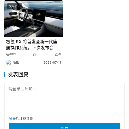
文章资讯
产业链
中信特钢与斯凯孚汽车战略签约
极氪 9X 将首发全新一代座
5月12日，中信特钢与斯凯孚汽车在中信特钢总部江阴
舱操作系统，下次发布会公
举行战略合作签约仪式。此次战略携手是中信特钢与斯凯孚
布细节
883
0
0
汽车在特钢材料创新研发、产品升级、成果转化、市场开拓
陌世
2025-07-11
等方面精准对接、深度融合的重要举措。
发表回复
请登录后评论...
登录
后才能评论
提交