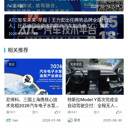
上一篇
2026-05-14 11:14
由Rivian首席执行官RJ.斯卡林格(RJScaringe)创立的
初创公司MindRobotics周三再获投资者4亿美元融资，这是
ATC智车未来-早报 | 王力宏出任腾势品牌全球代言
对AI驱动的制造业机器人革命的最新押注。
人；比亚迪回应欲收购欧洲汽车制造商工厂：属实
2026-05-18 11:45
下一篇
技术变革
相关推荐
“AI快充策略”延长电动汽车电池寿命近23%
会议
文章资讯
快速充电是电动汽车普及的重要支撑，同时也被视为损
害电池寿命的隐形代价。如今，来自瑞典查尔姆斯理工大学
与新西兰惠灵顿维多利亚大学的研究团队，开发出一种基于
人工智能(AI)的快充策略，可根据电池健康状况实时调整充
尼得科、三国上海携核心技
特斯拉Model Y首次完成全
电过程，在不增加充电时间的情况下，将电动汽车电池寿命
术亮相2026汽车电子水泵油
自动驾驶交付：全程无人控
泵产业峰会！
制 最高时速达115公里
921
0
0
641
0
0
延长近23%。研究成果发表于最新一期《IEEE交通电气化
tian
2026-01-08
陌世
2025-06-30
汇刊》。