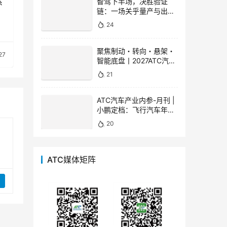
系
智驾下半场，决胜验证
链：一场关乎量产与出海
的效率革命
24
聚焦制动・转向・悬架・
27
智能底盘丨2027ATC汽车
底盘展，全景呈现底盘技
21
术下一程
ATC汽车产业内参-月刊 |
小鹏定档：飞行汽车年内
量产 人形机器人明年出
20
海，宇树最新模型发布
ATC媒体矩阵