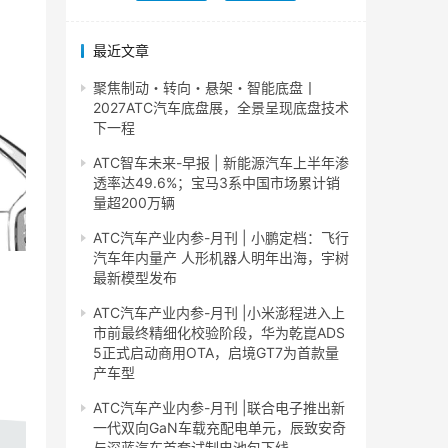
最近文章
聚焦制动・转向・悬架・智能底盘丨
2027ATC汽车底盘展，全景呈现底盘技术
下一程
ATC智车未来-早报 | 新能源汽车上半年渗
透率达49.6%；宝马3系中国市场累计销
量超200万辆
ATC汽车产业内参-月刊 | 小鹏定档：飞行
汽车年内量产 人形机器人明年出海，宇树
最新模型发布
ATC汽车产业内参-月刊 |小米澎程进入上
市前最终精细化校验阶段，华为乾崑ADS
5正式启动商用OTA，启境GT7为首款量
产车型
ATC汽车产业内参-月刊 |联合电子推出新
一代双向GaN车载充配电单元，辰致安奇
与深蓝汽车首套试制电池包下线