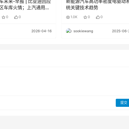
来-早报 | 比亚迪回应
新能源汽车高功率密度电驱动
区车库火情；上汽通用五
统关键技术趋势
德时代达战略合作
0
0
1.0K
0
0
2026-04-16
sookiewang
2025-06-
提交