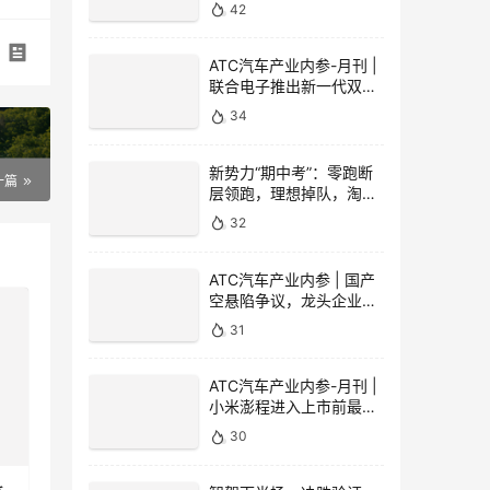
《2026年联网汽车安全法
42
案》，电动汽车两项安全
强标正式实施
ATC汽车产业内参-月刊 |
联合电子推出新一代双向
GaN车载充配电单元，辰
34
致安奇与深蓝汽车首套试
制电池包下线
新势力“期中考”：零跑断
一篇
层领跑，理想掉队，淘汰
赛全面开启
32
ATC汽车产业内参 | 国产
空悬陷争议，龙头企业发
声 | 线控转向新国标正式
31
实施，智己LS9全系配备
ATC汽车产业内参-月刊 |
小米澎程进入上市前最终
精细化校验阶段，华为乾
30
崑ADS 5正式启动商用
OTA，启境GT7为首款量
产车型