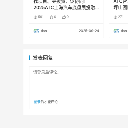
找项目、寻投资、促协同！
ATC智车未
2025ATC上海汽车底盘展投融
坪山园
资路演，解锁智能底盘新机遇
菱与宁
591
0
0
271
tian
2025-09-24
tian
发表回复
请登录后评论...
登录
后才能评论