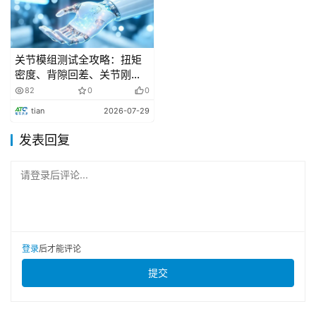
查。华望汽车技术(广州)有限公司成立于2025年3月，法定
代表人为閤先庆，经营范围包括汽车销售、汽车零部件及配
件制造、汽车零配件批发等。
关节模组测试全攻略：扭矩
密度、背隙回差、关节刚度
一次讲
82
0
0
技术变革
tian
2026-07-29
发表回复
特斯拉FSD重大突破
请登录后评论...
2026年1月9日，特斯拉AI负责人阿肖克埃勒斯瓦米确
认，FSDv14.2版本已提前集成部分AI推理功能。该系统现
已能够应对施工路段动态调整路线、智能选择停车位等复杂
场景。
登录
后才能评论
提交
不用扶方向盘!L3车辆正式上路
2026年1月10日，北汽极狐阿尔法S(L3版)正式开启规