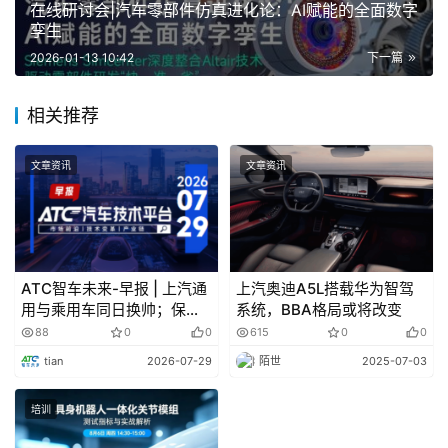
在线研讨会|汽车零部件仿真进化论：AI赋能的全面数字
独立公司，定位为”由汽车产业共同参与的电动化、智能化
孪生
开放平台”，业务涵盖华为乾篦智驾ADS、车控、车载光、
2026-01-13 10:42
下一篇
车云及鸿蒙座舱解决方案。
相关推荐
美国再次发生特斯拉撞半挂卡车事故，至少一人死
亡
文章资讯
文章资讯
当地时间1月11日上午，一辆半挂卡车和一辆特斯拉在
美国加州希尔马210高速公路上相撞，造成至少一人死亡。
据加州公路巡警称，事故发生在周日早上5点10分，地点在
波尔克街匝道的东行高速公路上。
ATC智车未来-早报 | 上汽通
上汽奥迪A5L搭载华为智驾
用与乘用车同日换帅；保时
系统，BBA格局或将改变
捷将在德国再裁员5000人
88
0
0
615
0
0
华为引望向广汽旗下公司转让启境商标
tian
2026-07-29
陌世
2025-07-03
近期，深圳引望智能技术有限公司将多枚”启境”商标转
培训
让给华望汽车技术(广州)有限公司，国际分类涉及灯具空
调、运输工具、网站服务等，当前商标状态多为等待实质审