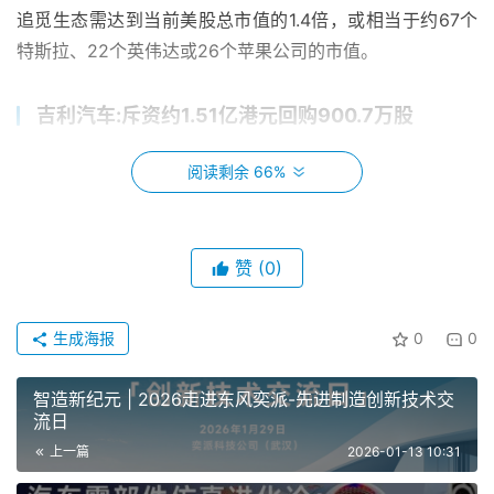
追觅生态需达到当前美股总市值的1.4倍，或相当于约67个
特斯拉、22个英伟达或26个苹果公司的市值。
吉利汽车:斥资约1.51亿港元回购900.7万股
吉利汽车(00175.HK)在港交所公告称，公司当日斥资
阅读剩余 66%
约1.51亿港元回购900.7万股，均价16.80港元，属其去年启
动的股份回购计划一部分。
赞
(0)
引望辟谣”今年下半年上市”，阿维塔和赛力斯是股
东
生成海报
0
0
针对”华为旗下深圳引望公司计划2026年下半年上市”
传闻，引望方面1月11日回应称，此为假消息，不实。
智造新纪元 | 2026走进东风奕派-先进制造创新技术交
流日
引望公司全称为深圳引望智能技术有限公司，该公司是
上一篇
2026-01-13 10:31
华为将原智能汽车解决方案事业部(车BU)整体剥离后成立的