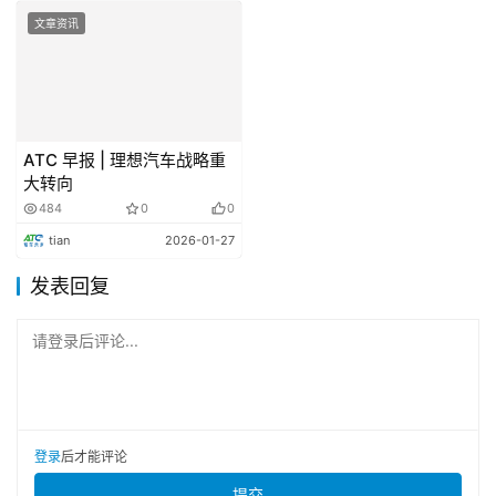
年的销量目标定在100万辆。在内部信中，朱江明指出零跑
文章资讯
汽车在2026年有四大工作要点:技术必须持续创新;品质必须
做到极致;必须加速海外市场的拓展;组织必须保持高效敏
捷。
ATC 早报 | 理想汽车战略重
技术变革
大转向
484
0
0
tian
2026-01-27
曝小米已预研所有智驾路线
发表回复
12月23日，据<<21汽.一Auto>>报道，从VLA、VA到
WA，各技术派别层出不穷，形成”名词过载”现象。小米汽
请登录后评论...
车端到端负责人陈光近日首次透露，小米已预研市面上所有
智能驾驶路线，包括WA、VA等各类技术路径。
产业链
登录
后才能评论
提交