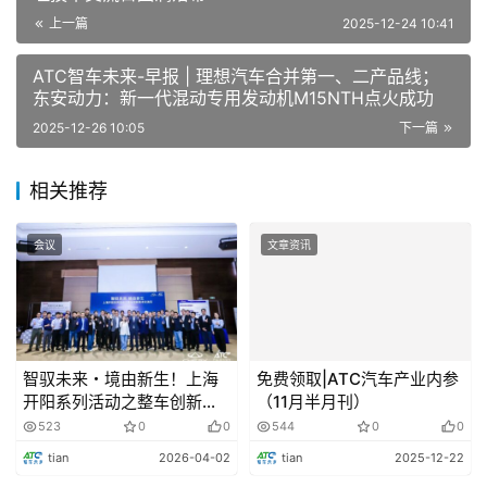
上一篇
2025-12-24 10:41
上汽集团公告，为简化公司持股智己汽车的股权结构，
对于原先通过元界基金持有的智己汽车份额部分，拟变更为
ATC智车未来-早报 | 理想汽车合并第一、二产品线；
由公司直接持有智己汽车的股权。本次基金要素变更后，公
东安动力：新一代混动专用发动机M15NTH点火成功
司对智己汽车的持股比例没有变化。
2025-12-26 10:05
下一篇
亚马逊旗下自动驾驶公司Zoox将在美召回332辆
相关推荐
汽车
会议
文章资讯
美国国家公路交通安全管理局(NHTSA)表示，亚马逊
旗下自动驾驶公司Zoox因自动驾驶系统软件错误，将在美
国召回332辆汽车。
智驭未来・境由新生！上海
免费领取|ATC汽车产业内参
零跑创立十周年朱江明发布内部信
开阳系列活动之整车创新技
（11月半月刊）
术交流日圆满落幕
523
0
0
544
0
0
2025年12月24日，零跑汽车创立十周年，公司创始
tian
2026-04-02
tian
2025-12-22
人、董事长兼CEO朱江明发布了一封全员信，强调将2026