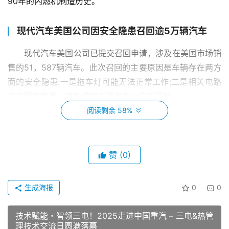
90年的内燃机制造历史。
现代汽车美国公司因安全隐患召回逾5万辆汽车
现代汽车美国公司已提交召回申请，涉及在美国市场销
售的51，587辆汽车。此次召回的主要原因是车辆存在两方
面的安全隐患:一是拖车灯可能无法正常工作;二是相关电路
存在短路隐患，可能增加车辆发生火灾的风险。
阅读剩余 58%
一汽奥迪千万用户礼遇季首发礼全面上线
12月24日，一汽奥迪发布千万用户里程碑主题词”成就
赞
(0)
千万美好”和专属标识，寓意与用户一路同行，共赴千万美
好。与此同时，一汽奥迪千万用户礼遇季首发礼全面上线，
生成海报
0
0
以专属礼遇回馈广大用户长期以来的信赖与支持。
技术赋能・智领三电！2025走进中国重汽 – 三电&热管
上汽集团:公司拟直接持有智己汽车的股权
理技术交流日圆满落幕