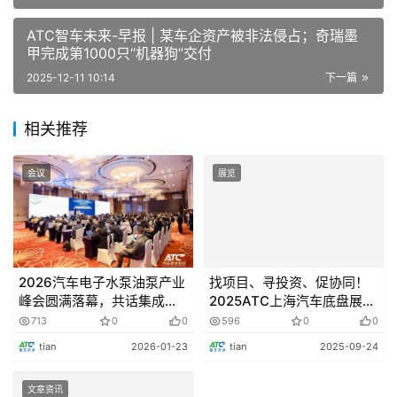
ATC智车未来-早报 | 某车企资产被非法侵占；奇瑞墨
长城汽车股份有限公司-大数据总工程师
甲完成第1000只“机器狗”交付
2025-12-11 10:14
下一篇
演讲话题：
相关推荐
大数据与AI赋能Hi4
发言提纲：
会议
展览
长城汽车动力大数据平台
定制化信号采集方案
To C功能赋能Hi4
2026汽车电子水泵油泵产业
找项目、寻投资、促协同！
To B功能赋能Hi4
峰会圆满落幕，共话集成化
2025ATC上海汽车底盘展投
与降本增效新路径！
融资路演，解锁智能底盘新
长城汽车在动力域大数据与AI的思考
713
0
0
596
0
0
机遇
tian
2026-01-23
tian
2025-09-24
文章资讯