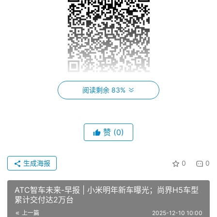
参会咨询：赵经理 13916427185 
阅读剩余 83%
部分嘉宾
赞
(0)
生成海报
0
0
ATC智车未来-早报 | 小米明年新车曝光；尚界H5车型
累计交付达2万台
上一篇
2025-12-10 10:00