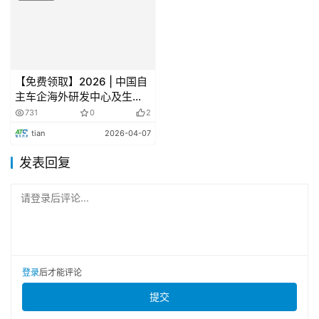
【免费领取】2026 | 中国自
主车企海外研发中心及生产
基地布局图-首发
731
0
2
tian
2026-04-07
华为技术有限公司-智能汽车&机器人领域产品总监
发表回复
演讲话题：
请登录后评论...
共筑智能根基，共赢智驾时代
发言提纲：
登录
后才能评论
E2E大模型驱动智驾敏捷迭代
提交
昇腾方案：软硬件协同、长稳快恢，生态开放、快速迁
移