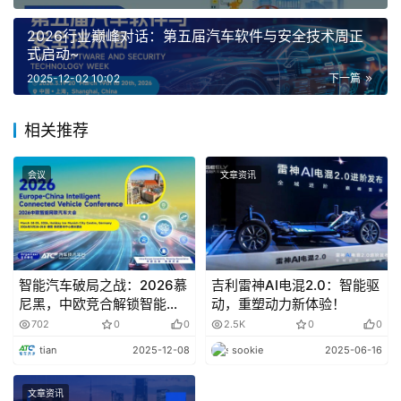
2026行业巅峰对话：第五届汽车软件与安全技术周正
技术变革
式启动~
2025-12-02 10:02
下一篇
地平线余凯:地平线HSD正式进入大规模量产阶段
相关推荐
11月28日，地平线创始人兼CEO余凯在与奇瑞汽车执
行副总裁李学用的直播中表示，伴随星途ET5今晚正式上市
会议
文章资讯
推向市场，地平线HSD也正式进入大规模量产阶段，将为行
业提供媲美特斯拉FSD的高阶智驾方案。
产业链
智能汽车破局之战：2026慕
吉利雷神AI电混2.0：智能驱
尼黑，中欧竞合解锁智能网
动，重塑动力新体验！
联新生态
702
0
0
2.5K
0
0
零跑与中创新航合资造电池
tian
2025-12-08
sookie
2025-06-16
11月28日，由中创新航科技集团股份有限公司和浙江零
文章资讯