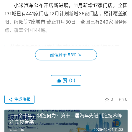
小米汽车公布开店新进展，11月新增17家门店，全国
131城已有441家门店;12月计划新增36家门店，预计覆盖衡
阳、绵阳等7座城市;截止11月30日，全国已有249家服务网
点，覆盖全国144城。
蔚来全新ES8已交付超过20000辆 用时仅70天
阅读剩余 53%
蔚来汽车刚刚宣布:在正式交付开启后的第 70天，蔚来
全新 ES8 今日成功实现交付破两万的成绩，此前曾在第 41
天交付破 10000 台。
赞
(0)
大众汽车集团任命Ludwig Fazel担任集团战略新
生成海报
0
0
负责人
当地时间11月28日，大众汽车集团发表声明称，
下一个十年，制造何为？第十二届汽车先进制造技术峰
会 给你答案
LudwigFazel将于2025年12月1日起正式出任集团战略、集
上一篇
2025-12-01 11:08
团产品战略及总秘书处负责人。