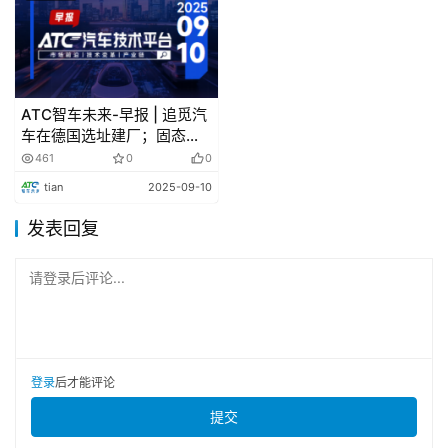
跑科技股份有限公司合资成立的武义中凌新能源动力电池智
能制造基地项目举行开工活动，该项目预计2026年6月投
产，达产后年产值超100亿元。
ATC智车未来-早报 | 追觅汽
挚达科技午前涨超4% 与沙特合作签署超亿元电动
车在德国选址建厂；固态电
汽车充电桩大单
池有了新突破
461
0
0
tian
2025-09-10
11月30日晚，挚达科技发布公告称，与沙特本地合作伙
伴 Saudi ControlsLtd 签署价值超亿元的充电桩大单，双
发表回复
方将在未来5年内展开深度合作，挚达科技将供应多款交流
及直流充电桩产品，并全方位落地制造基地，为整个中东市
请登录后评论...
场提供高质量、本地化的电动汽车充电产品和服务。
登录
后才能评论
提交