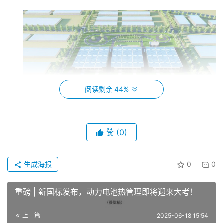
阅读剩余 44%
赞
(0)
生成海报
0
0
异元汽车由90后创业者李嘉琳创立，其核心团队由汽
车行业的资深专家组成，仅用10个月时间便完成首款车型研
重磅 | 新国标发布，动力电池热管理即将迎来大考！
发，并签订约80亿元的大订单，被业内称为“行业黑马”。公
司已自主研发“超级滑板底盘”平台，并建立微面、微卡、厢
上一篇
2025-06-18 15:54