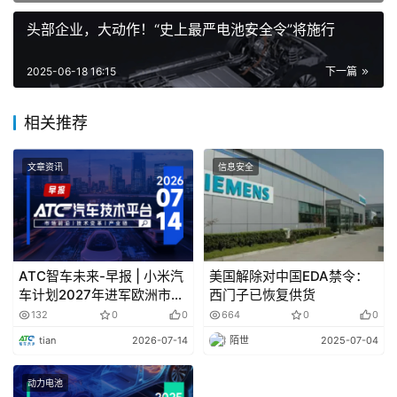
货、SUV、MPV等四大整车产品线，具备深度定制化交付
能力。
头部企业，大动作！“史上最严电池安全令”将施行
目前，异元汽车在北京、天津、上海、四川和新疆等地
2025-06-18 16:15
下一篇
设有注册实体，通过“一带一路”沿线出口网络拓展，已覆盖
东南亚、中东、南美等13个国家和地区，拥有近20家海外
相关推荐
经销商渠道。其中，喀什新工厂被定位为进一步支撑公司全
球化战略的重要支点，充分利用新疆地理与政策优势，未来
文章资讯
信息安全
将服务中亚、西亚，乃至欧洲市场。
此外，该产业园依托新疆综合保税区的政策红利，出口
商将享受退税与仓储费用减免等优惠，此举或助力国产新能
ATC智车未来-早报 | 小米汽
美国解除对中国EDA禁令：
源汽车更从容地进入周边国家市场。政府亦将其视作促进南
车计划2027年进军欧洲市
西门子已恢复供货
疆高质量发展、拉动就业和壮大地方工业产值的重要项目。
场；特斯拉单车利润暴跌
132
0
0
664
0
0
40%
tian
2026-07-14
陌世
2025-07-04
总体来看，异元汽车依托自主平台技术与出口渠道优
势，正在通过新疆基地建设加速全球产能布局。但在资金投
动力电池