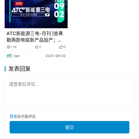
入、政策执行和生产交付能力方面仍存挑战。
ATC新能源三电-月刊 |舍弗
勒两款电驱新产品投产；马
勒热管理集成模块业务突破
1.1K
0
0
tian
2025-09-02
发表回复
请登录后评论...
登录
后才能评论
提交