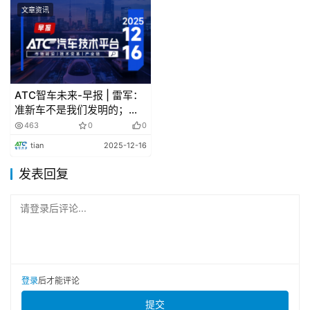
文章资讯
于通过标准倒逼产业链重构，推动固态电池、智能热管理等
技术的产业化进程
。这一标准的落地，将为全球新能源汽车
产业树立安全标杆。
ATC智车未来-早报 | 雷军：
准新车不是我们发明的；广
汽高域飞行汽车试飞检测基
463
0
0
地正式运营
tian
2025-12-16
发表回复
请登录后评论...
登录
后才能评论
提交