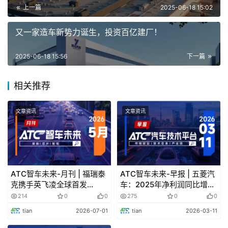
（3）安全标准升级，热管理产业站上风口
上一篇
2025-06-18 15:02
随着电动汽车加速普及、续航里程不断提升、快充电流
不断增大，动力电池正面临着更严峻的
热负荷挑战
。此次新
又一家造车新势力诞生，投资百亿建厂！
国标的发布，无疑将进一步催化整个
热管理产业链
的发展
2025-06-18 15:56
下一篇
材料端：高导热绝缘材料、纳米气凝胶、复合阻燃层、相变
材料等将成为电池热扩散防护的关键选项；电池壳体结构件
相关推荐
需要集成热绝缘、阻燃与力学一体化功能。
系统端：液冷、电冷、直冷混合方案成为趋势，要求在结构
文章资讯
文章资讯
紧凑下提升系统效率；热管理系统设计将与电池BMS更深度
融合，实现“早感知、快隔离、强遏制”。
测试验证：越来越多的测试实验室、第三方机构，开始布局
电芯/模组/整包热扩散测试平台
；行业也在呼吁出台更细致
ATC智车未来-月刊 | 福瑞泰
ATC智车未来-早报 | 五菱汽
的
热管理评价标准和等级划分机制
。
克携手英飞凌全球首发
车：2025年净利润同比增加
8T8R，小鹏Robotaxi量产
约54%；理想又一负责人离
214
0
0
275
0
0
车下线
职
GB38031-2025 的实施标志着中国动力电池安全进入 
tian
2026-07-01
tian
2026-03-11
“零容忍” 时代，其核心价值不仅在于技术指标的提升，
更在