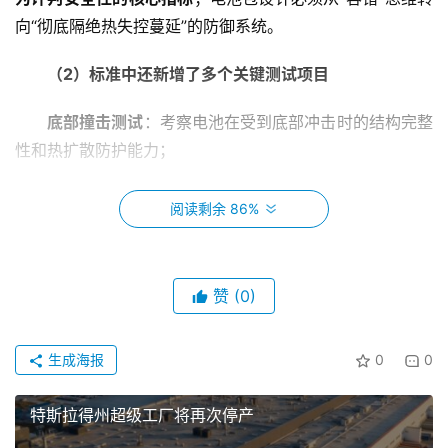
向“彻底隔绝热失控蔓延”的防御系统。
（2）标准中还新增了多个关键测试项目
底部撞击测试
：考察电池在受到底部冲击时的结构完整
性和热扩散防护能力；
快充循环后外部短路测试
：在经历
300次快充循环老化
阅读剩余 86%
后，模拟极端故障，要求仍需
不起火、不爆炸
；
绝缘电阻要求升级
：覆盖至
交流电系统
，并完善挤压测
赞
(0)
试中的判定标准。
这一系列测试背后，都指向一个共同的技术核心：“热
生成海报
0
0
事件不发生”已成为电池设计的底线，热管理系统必须“协同
各类工况，全时在线”。
特斯拉得州超级工厂将再次停产