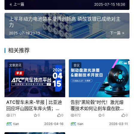
上一篇
2025-07-15 16:36
上半年动力电池装车量再创新高 磷酸铁锂已成绝对主
力
2025-07-19 23:13
下一篇
相关推荐
文章资讯
会议
ATC智车未来-早报 | 比亚迪
告别“黑轮毂”时代！激光熔
回应坪山园区车库火情；上
覆技术如何让刹车盘在欧七
汽通用五菱与宁德时代达战
标准下“延寿又减排”？
271
0
0
672
0
0
略合作
tian
2026-04-16
tian
2026-03-11