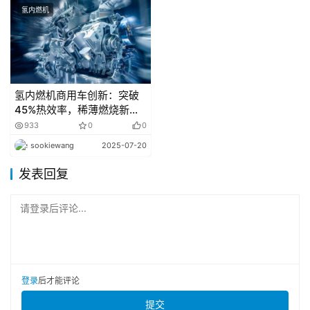
氢内燃机
5月7日，吉利汽车于港交所发布公告，公司向极氪提
交非约束性报价函，建议私有化极氪，收购所有已发行及发
行在外的极氪股份及美国存托股票（本集团实益拥有者除
外），建议购买价为每股极氪股份2.57美元或每股美国存托
氢内燃机商用车创新：突破
股票25.66美元。截至公告发布时，吉利汽车控股持有极氪
45%热效率，稀薄燃烧新进
已发行及发行在外股本总额约65.7%。倘若私有化建议落实
展
933
0
0
并完成，极氪将成为本公司的全资附属公司，实现私有化并
sookiewang
2025-07-20
于纽交所退市。
发表回复
请登录后评论...
登录
后才能评论
提交