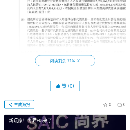
阅读剩余 71%
吉利控股集团董事长李书福表示，吉利控股集团发布
赞
(0)
《台州宣言》，宣布企业进入战略转型的新阶段。“此次战
略整合正是落实宣言的关键举措，将对各品牌的协同发展，
生成海报
0
0
创新能力、盈利水平和可持续发展潜力产生深远影响，进一
步推动吉利控股集团实现高质量发展，为广大用户和投资者
新玩家！尚界H5来了
创造更大价值。”