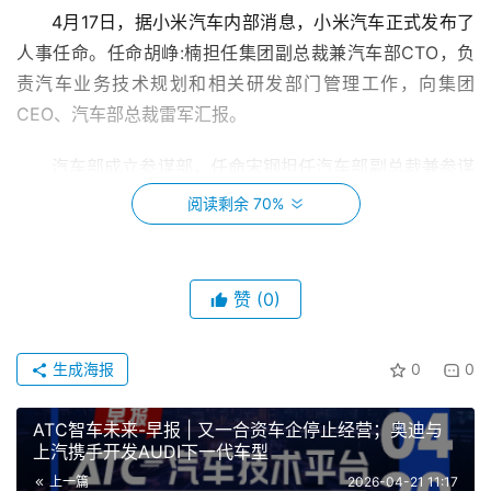
4月17日，据小米汽车内部消息，小米汽车正式发布了
人事任命。任命胡峥:楠担任集团副总裁兼汽车部CTO，负
责汽车业务技术规划和相关研发部门管理工作，向集团
CEO、汽车部总裁雷军汇报。
汽车部成立参谋部，任命宋钢担任汽车部副总裁兼参谋
长，向集团CEO、汽车部总裁雷军汇报。
阅读剩余 70%
特斯拉六座版ModelY最快下周登陆印度
赞
(0)
特斯拉正计划最早于下周在印度发布一款全新、尺寸更
大的ModelY车型，长轴距六座版本Model YL。
生成海报
0
0
吉利i-HEV智擎混动双车预售发布
ATC智车未来-早报 | 又一合资车企停止经营；奥迪与
上汽携手开发AUDI下一代车型
2026年4月19日，吉利中国星i-HEV智擎混动系列车型
开启预售。此次预售涵盖中国星星瑞i-HEV智擎混动、星越
上一篇
2026-04-21 11:17