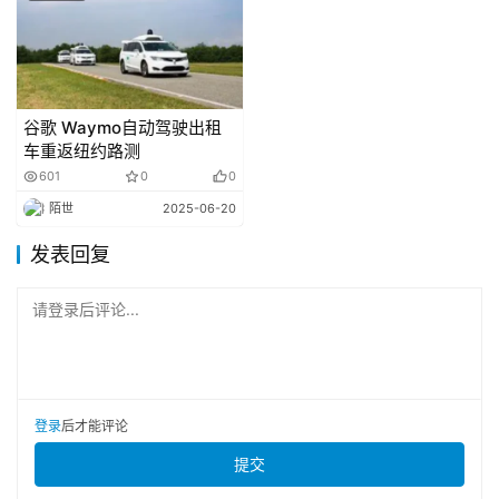
型基于实时采集的行车数据生成防晕车推荐信息，从而有效
提高防晕车功能的精确性和便捷性。
四维图新:为人形机器人半程马拉松十余支参赛队
谷歌 Waymo自动驾驶出租
车重返纽约路测
伍提供多项支持
601
0
0
4月19日，2026北京亦庄人形机器人半程马拉松落
陌世
2025-06-20
幕，此次赛事中，自主组别机器人以全自主无遥控模式完
发表回复
赛。四维图新凭借自动驾驶级空间数据底座为十余支参赛队
伍提供多项支持，成为机器人自主奔跑能力的关键技术提供
请登录后评论...
方。
“红旗1号”车规级先进制程多域融合芯片研制成功
登录
后才能评论
中国一汽联合行业伙伴，成功研制出国内首颗车规级先
提交
进制程多域融合芯片一“红旗1号”。“红旗1号”并非传统意义