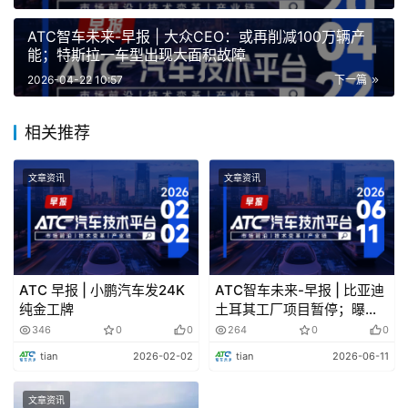
Li-HEV智擎混动两款车型
ATC智车未来-早报 | 大众CEO：或再削减100万辆产
能；特斯拉一车型出现大面积故障
技术变革
2026-04-22 10:57
下一篇
相关推荐
赛力斯个性化防晕车专利公布
据天眼查，近日，赛力斯汽车有限公司申请的“个性化
文章资讯
文章资讯
防晕车方法、装置、设备、介质及车辆”专利公布。摘要显
示，本专利涉及防晕车技术领域。所述方法包括:响应于用
户在车辆行驶过程中主动触发的晕车反馈信号，获取与所述
晕车反馈信号相关联的车辆行驶状态数据和道路环境数据，
ATC 早报 | 小鹏汽车发24K
ATC智车未来-早报 | 比亚迪
形成晕车样本数据;基于所述晕车样本数据，更新相应用户
纯金工牌
土耳其工厂项目暂停；曝小
鹏秘密启动豪华游艇项目!
的个性化防晕车模型;利用所述个性化防晕车模型，基于所
346
0
0
264
0
0
述车辆的实时行车数据，生成用于降低相应用户晕车风险的
tian
2026-02-02
tian
2026-06-11
驾驶推荐信息。本申请实施例通过基于用户主动触发的反馈
文章资讯
信号及其关联行车数据更新个性化防晕车模型，并利用此模