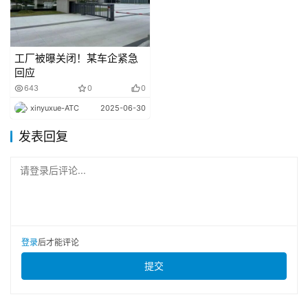
技术变革
特斯拉车主靠FSD零人工干预 横跨美国大陆
工厂被曝关闭！某车企紧急
回应
据TESLARATI，一名特斯拉车主借助有监督完全自动
643
0
0
驾驶功能(FSDSupervised)，成功完成了横跨美国大陆的全
xinyuxue-ATC
2025-06-30
程驾驶，且全程无任何人工干预操作。特斯拉社区成员在社
发表回复
交平台X上庆祝这一里程碑时刻，该壮举也赢得了这家电动
汽车制造商多位高管的赞誉。
请登录后评论...
产业链
登录
后才能评论
挪威2025年纯电动汽车市占率达96%，特斯拉在
提交
当地销量激增
挪威道路交通信息委员会(OFV)周五发布的数据显示，