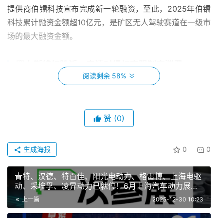
提供商伯镭科技宣布完成新一轮融资，至此，2025年伯镭
科技累计融资金额超10亿元，是矿区无人驾驶赛道在一级市
场的最大融资金额。
赛力斯维权胜诉，申请对侵权方限制高消费
阅读剩余 58%
近日，赛力斯汽车有限公司起诉杨某一案更新，因被告
杨某未按期履行生效法律文书确定的给付义务，法院对其采
取限制消费措施。案件流程显示，此前杨某因此案被执行
赞
(0)
34129元。
生成海报
0
0
广汽本田已完成收购东风本田发动机公司
青特、汉德、特百佳、阳光电动力、格雷博、上海电驱
近日，原东风本田发动机有限公司发生工商变更，东风
动、采埃孚、凌昇动力已就位！6月上海汽车动力展，3
集团股份等退出股东行列，新增广汽本田汽车有限公司为全
天锁定全年核心客户！
上一篇
2025-12-30 10:23
资股东，同时企业名称变更为广汽本田发动机有限公司。