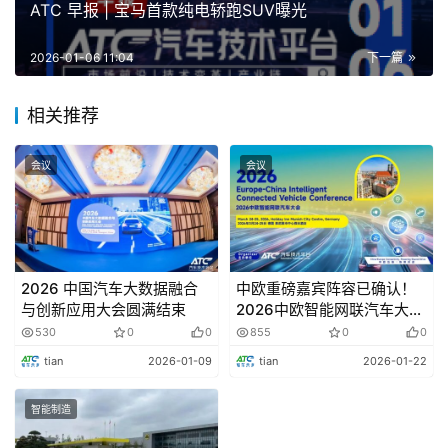
ATC 早报 | 宝马首款纯电轿跑SUV曝光
至高150美元，特斯拉Robotaxi或加收清洁费，网
友吵翻天了
2026-01-06 11:04
下一篇
特斯拉的Robotaxi已经在北美地区开启试运营，但根
相关推荐
据海外社交平台博主SawyerMerritt的爆料:特斯拉不仅计划
对无人出租车收取清洁费，还玩起了「阶梯定价」按车内脏
会议
会议
乱程度分两档收费，50美元起步，重度脏污直接飙到150美
元!
一汽奥迪2025年累计销量超57万辆
2026 中国汽车大数据融合
中欧重磅嘉宾阵容已确认！
与创新应用大会圆满结束
2026中欧智能网联汽车大会
一汽奥迪公布了2025年销量数据，一汽奥迪全年中国
核心演讲嘉宾持续公布→
530
0
0
855
0
0
市场销量达到零售570，088辆，批发566，988辆。其中
tian
2026-01-09
tian
2026-01-22
燃油车销量及份额时隔六年重回燃油豪华车市场第一，国产
燃油车销量及份额持续保持国产燃油豪华车市场第一。
智能制造