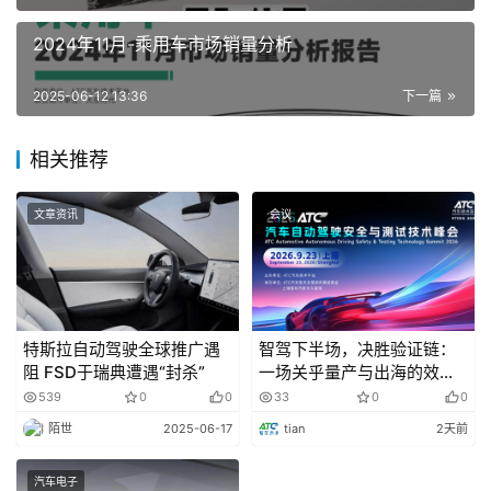
课程大纲
2024年11月-乘用车市场销量分析
智能驾驶功能安全和预期功能安全
2025-06-12 13:36
下一篇
1. 智能驾驶发展以及安全相关性概况
相关推荐
2. 安全相关法规介绍以及合规性的挑战（包括L2++ 组
合驾驶法规，EU AI Act相关安全项解读）
文章资讯
会议
3. 安全危害分析和危险评估简介过程示例
智能驾驶系统安全（FSR层级）
特斯拉自动驾驶全球推广遇
智驾下半场，决胜验证链：
阻 FSD于瑞典遭遇“封杀”
一场关乎量产与出海的效率
1. 电子电器架构
革命
539
0
0
33
0
0
2. 功能安全概念方法（包括故障树分析和FMEA分析）
陌世
2025-06-17
tian
2天前
3. 预期功能安全概念方法（包括STPA分析）
汽车电子