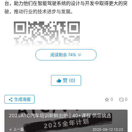
台，助力他们在智能驾驶系统的设计与开发中取得更大的突
破，推动行业的技术进步与发展。
阅读剩余 74%
赞
(0)
立即扫码报名
生成海报
0
0
课程咨询：赵老师13916427185（同微信）
2025ATC汽车培训新鲜出炉 | 40+课程 供您挑选
01
上一篇
2025-06-12 13:23