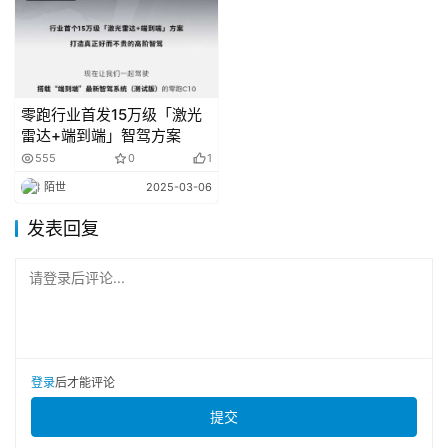
4. 常见的安全架构解析
(1) ASIL拆解 
零跑行业首发15万级「激光
(2) 智驾L3与底盘需求分配
雷达+端到端」智驾方案
555
0
1
(3) 智驾其他ECU之间的需求分配
陌世
2025-03-06
发表回复
智能驾驶L3以及解析
1. 国内L3法规简析
请登录后评论...
2. 常见的电子电器架构
3. L3系统的安全考虑
登录
后才能评论
提交
能驾驶系统安全（TSR层级）