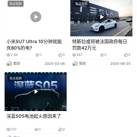
热点视频
热点视频
小米SU7 Ultra 10分钟就能
特斯拉或将被法国政府每日
充80%的电?
罚款42万元
2.8K
0
0
481
0
0
陌世
2025-03-06
陌世
2025-06-25
热点视频
深蓝S05电池起火原因来了
707
0
0