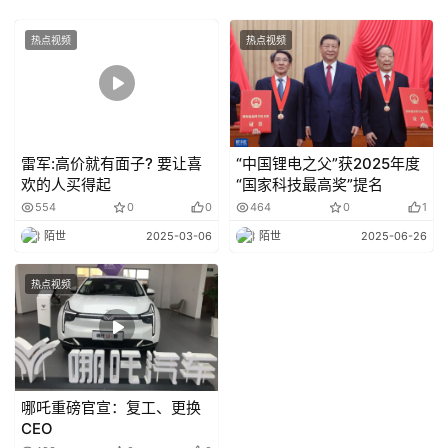
热点视频
热点视频
雷军:高价就有面子? 要让喜
“中国锂电之父”获2025年度
欢的人买得起
“国家科技最高奖”提名
554
0
0
464
0
1
陌世
2025-03-06
陌世
2025-06-26
热点视频
哪吒重磅官宣：复工、更换
CEO