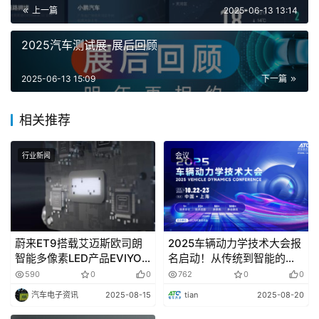
上一篇
2025-06-13 13:14
2025汽车测试展-展后回顾
2025-06-13 15:09
下一篇
相关推荐
行业新闻
会议
蔚来ET9搭载艾迈斯欧司朗
2025车辆动力学技术大会报
智能多像素LED产品EVIYOS
名启动！从传统到智能的全
HD 25
链创新
590
0
0
762
0
0
汽车电子资讯
2025-08-15
tian
2025-08-20