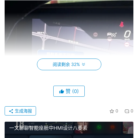
阅读剩余 32%
赞
(0)
截至目前，奔驰官方尚未公布具体故障原因，仅表示技
生成海报
0
0
术团队正在紧急排查并修复问题。此次事件再次引发车主对
智能车机系统稳定性的关注，部分用户呼吁厂商在推送更新
一文聊聊智能座舱中HMI设计八要素
前应加强测试，避免类似情况发生。