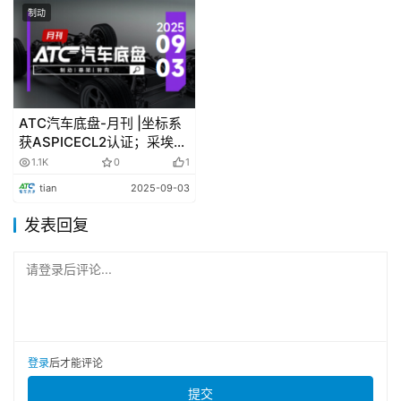
制动
ATC汽车底盘-月刊 |坐标系
获ASPICECL2认证；采埃孚
首个主动式后轮转向项目正
1.1K
0
1
式投产
tian
2025-09-03
发表回复
请登录后评论...
登录
后才能评论
提交