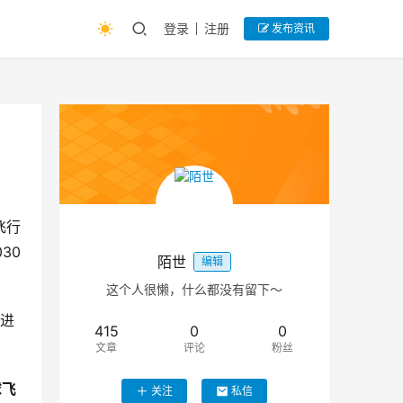
登录
注册
发布资讯
飞行
0 
陌世
编辑
这个人很懒，什么都没有留下～
上进
415
0
0
文章
评论
粉丝
球飞
关注
私信