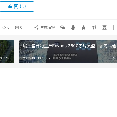
赞
(0)
0
0
生成海报
扫码免费领取
曝三星开始生产Exynos 2600芯片原型：领先高
eVTOL核心产业链指南 | 2025版》
3 11:10
2025-06-13 13:09
下
分布图信息
、奇瑞、长安、吉利、广汽、亿航智能、峰飞航空、零重力、沃飞长