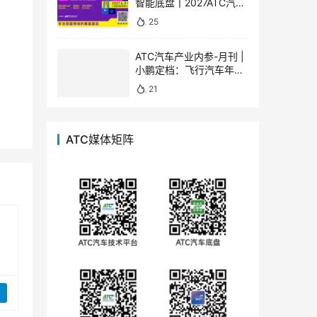
智能底盘丨2027ATC汽车
底盘展，全景呈现底盘技
25
术下一程
ATC汽车产业内参-月刊 |
小鹏定档：飞行汽车年内
量产 人形机器人明年出
21
海，宇树最新模型发布
ATC媒体矩阵