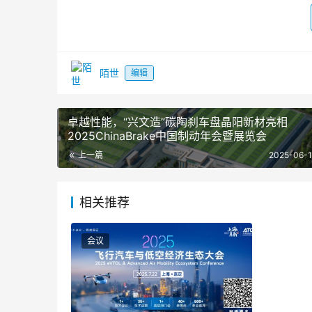
陌世
编辑
卓越性能，“兴文造”碳陶刹车盘晶阳新材亮相
《全球飞行汽车&
2025ChinaBrake中国制动年会暨展览会
上一篇
2025-06-1
相关推荐
01.发行数量
5,000份（尺寸1100mm*800mm）
会议
02.发行对象
1）飞行汽车&eVTOL 主机厂：小鹏汇天