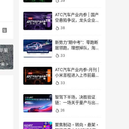
39
致安奇与深蓝汽车首套试
制电池包下线
ATC汽车产业内参 | 国产
空悬陷争议，龙头企业发
声 | 线控转向新国标正式
38
实施，智己LS9全系配备
新势力“期中考”：零跑断
层领跑，理想掉队，淘汰
通苹果
赛全面开启
33
一篇
ATC汽车产业内参-月刊 |
小米澎程进入上市前最终
精细化校验阶段，华为乾
33
崑ADS 5正式启动商用
OTA，启境GT7为首款量
产车型
智驾下半场，决胜验证
链：一场关乎量产与出海
的效率革命
26
聚焦制动・转向・悬架・