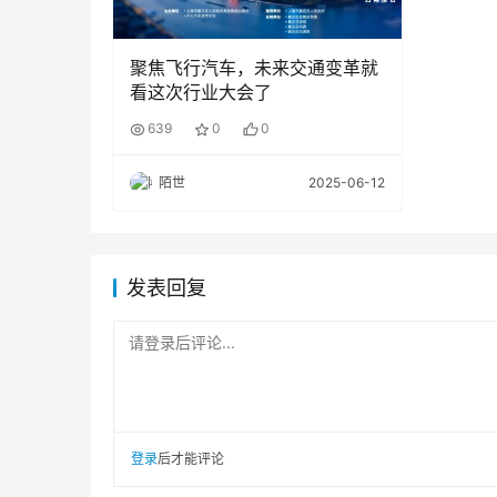
空、高域航空等
聚焦飞行汽车，未来交通变革就
2）T1集成商：传感器、热管理、电驱动、
看这次行业大会了
3）T2/T3零部件厂商：芯片、电池、电机
639
0
0
4）其他厂商或单位：材料商、检测设备商
陌世
2025-06-12
03.发行方式（免费）
发表回复
日常免费申领邮寄、ATC 展览/会议现场、
请登录后评论...
登录
后才能评论