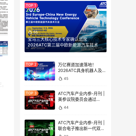
55
宝马三大核心技术专家确认出席
2026ATC第三届中欧新能源汽车技术大
会，覆盖集团战略、高压电池及充电、
燃料电池全赛道！
万亿赛道加速落地！
2026ATC具身机器人及一
体化模组技术峰会 解锁机
45
器人量产最后一公里
正。
ATC汽车产业内参-月刊 |
美参议院委员会通过
《2026年联网汽车安全法
44
案》，电动汽车两项安全
强标正式实施
ATC汽车产业内参-月刊 |
联合电子推出新一代双向
GaN车载充配电单元，辰