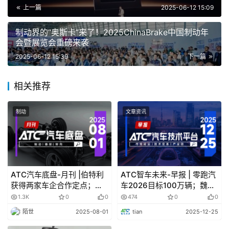
史原因，部分地区对华为硬件或软件可能存在准入限制，鸿
上一篇
2025-06-12 15:09
蒙座舱和乾崑智驾未必能及时落地。为降低产品上市节奏受
制动界的“奥斯卡”来了！2025ChinaBrake中国制动年
阻的可能，在核心算法与座舱软件上提高自研比重作为替代
会暨展览会重磅来袭
方案。
2025-06-12 15:39
下一篇
阿维塔由
长安汽车
、华为、宁德时代共同发起。长安提
相关推荐
供整车设计、生产、销售等服务，华为提供智能化解决方案
（HI 模式），宁德时代提供全系标配的电池。
制动
文章资讯
阿维塔亦是最早采用华为 HI 模式的车企之一。华为在
汽车领域有零部件、HI、智选车三种模式，HI 模式下华为
负责智驾与座舱软件，不参与产品定义、营销、研发、生产
等流程。目前阿维塔的在售的四款车型都使用华为的鸿蒙座
ATC汽车底盘-月刊 |伯特利
ATC智车未来-早报 | 零跑汽
舱和乾崑智驾。
获得两家车企合作定点；保
车2026目标100万辆；魏建
隆科技与江淮签订战略合作
军曝长城魏牌换9任CEO内
1.3K
0
0
474
0
0
协议
幕
去年 8 月，阿维塔科技宣布，以 115 亿元人民币收购
陌世
2025-08-01
tian
2025-12-25
华为全资子公司深圳引望智能技术有限公司 10% 的股权，