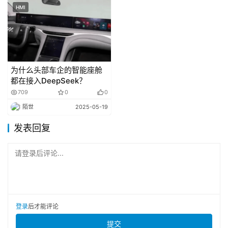
成为其第二大股东。到年底，双方合作进一步加深，从 HI 
HMI
模式升级为 HI PLUS 模式：除了不使用华为的销售渠道，
从零部件供应到营销华为都有参与。
今年市场几度流传阿维塔要与华为 “脱钩” 的说法，但
为什么头部车企的智能座舱
阿维塔迅速辟谣。4 月 18 日，阿维塔科技法务部发布声明
都在接入DeepSeek？
称，所谓 “抛弃华为”“淡化华为标签” 等言论完全失实，并强
709
0
0
调华为是其 “最亲密的战略合作伙伴”。
陌世
2025-05-19
在次日
阿维塔 06
 的发布会上，“华为” 更是贯穿始终。
发表回复
不仅在阿维塔科技董事长朱华荣的头衔里加上 “引望副董事
请登录后评论...
长”，后续他和阿维塔科技总裁陈卓在发言中都主动提到 “安
为德”（即阿维塔、华为、宁德时代的合作模式），甚至称
阿维塔 06 是 “华为最美轿车”。
登录
后才能评论
提交