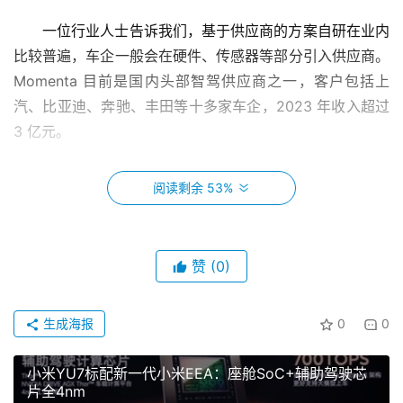
一位行业人士告诉我们，基于供应商的方案自研在业内
比较普遍，车企一般会在硬件、传感器等部分引入供应商。
Momenta 目前是国内头部智驾供应商之一，客户包括上
汽、
比亚迪
、
奔驰
、
丰田
等十多家车企，2023 年收入超过 
3 亿元。
多位熟悉阿维塔的人判断，扩大自研力度可能与其全球
阅读剩余 53%
化布局有关。
去年阿维塔进入东盟、独联体（独立国家联合体）、中
赞
(0)
东非、拉美四大市场，并相继在泰国、阿联酋发布新车，是
其某种意义上的出海元年。今年 5 月，阿维塔宣布进入中
国香港市场，首款车型是
阿维塔 11
。下一阶段，它将登陆
生成海报
0
0
欧洲，目标覆盖约 50 个国家。
小米YU7标配新一代小米EEA：座舱SoC+辅助驾驶芯
华为智能座舱和辅助驾驶能力属于第一梯队。但由于历
片全4nm