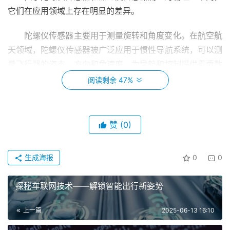
它们在应用领域上存在明显的差异。
陀螺仪传感器主要用于测量旋转和角度变化。在航空航
天领域，陀螺仪传感器被广泛应用于
惯性导航系统
，可以测
量飞行器的姿态、方向和角速度，为导航和控制提供重要数
据。此外，在虚拟现实、运动追踪设备中，陀螺仪传感器也
阅读剩余 47%
用于捕捉用户的头部和身体运动，实现更加沉浸式的体验。
加速度传感器则主要用于测量线性加速度。在汽车领
赞
(0)
域，加速度传感器被应用于碰撞检测系统，能够在车辆发生
碰撞时触发安全气囊等保护措施。此外，智能手机中的自动
生成海报
0
0
旋转功能也依赖于加速度传感器，它可以感知手机的方向和
倾斜角度，从而实现屏幕内容的自动调整。
探秘车联网技术——解锁智能出行新姿势
三、精度和误差的不同
上一篇
2025-06-13 16:10
陀螺仪传感器和加速度传感器在精度和误差方面也有所