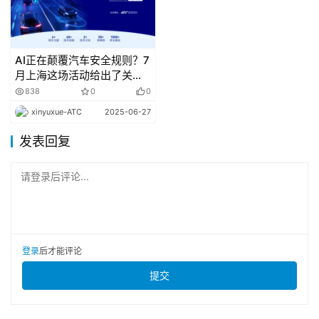
系统提供了重要的动态信息。随着技术的不断进步，传感器
融合技术将进一步推动陀螺仪传感器和加速度传感器在更广
泛领域的应用，为人类创造更多的可能性。
AI正在颠覆汽车安全规则？7
月上海这场活动给出了关键
答案
838
0
0
xinyuxue-ATC
2025-06-27
发表回复
请登录后评论...
登录
后才能评论
提交