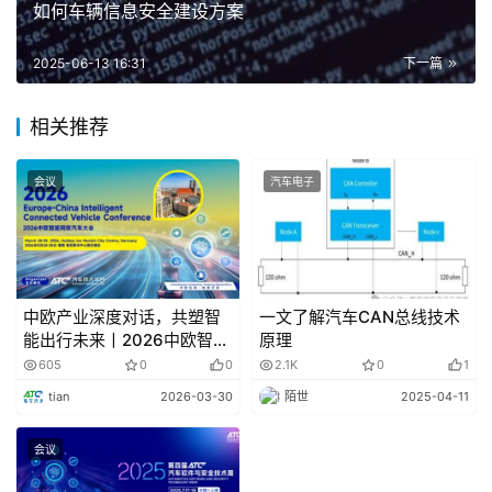
如何车辆信息安全建设方案
不同。由于陀螺仪传感器主要用于测量角速度，其对姿态变
化的响应速度较快，但在长时间测量中容易受到累积误差的
2025-06-13 16:31
下一篇
影响，导致姿态漂移。加速度传感器在短时间内对加速度变
化的响应相对较快，但由于存在重力等干扰，长时间测量中
相关推荐
也容易积累误差。
会议
汽车电子
四、传感器融合的趋势
随着技术的不断发展，陀螺仪传感器和加速度传感器的
数据经常与其他传感器的数据（如磁力计）进行融合，以提
高姿态、运动状态的精确性。这种传感器融合技术可以克服
中欧产业深度对话，共塑智
一文了解汽车CAN总线技术
各种传感器单独存在的局限性，提供更准确的信息，广泛应
能出行未来丨2026中欧智能
原理
网联汽车大会圆满落幕！
605
0
0
2.1K
0
1
用于导航、虚拟现实、运动跟踪等领域。
tian
2026-03-30
陌世
2025-04-11
总的来说，陀螺仪传感器和加速度传感器在原理、工作
会议
方式、应用领域、精度和误差等方面存在明显的差异。它们
在现代科技中发挥着不可替代的作用，为各个领域的设备和