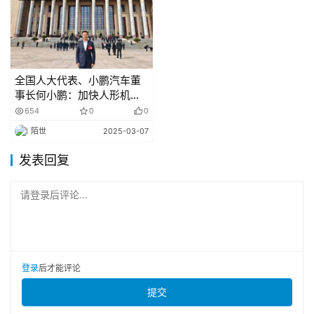
入“组合驾驶辅助系统”的完整技术参数，并要求在准入申报
时完整、真实地上报相关信息。这在技术层面看，等于是推
动企业将本来“藏在系统后端”的如感知精度、决策时延、执
行鲁棒性等能力，透明化、量化并可比对。这对于企业来说
全国人大代表、小鹏汽车董
可是个不小的挑战，因为很多企业在做高阶辅助驾驶时，更
事长何小鹏：加快人形机器
多依赖的是黑箱模型，数据闭环在企业内部，外界根本看不
人商业化，破解智能驾驶保
654
0
0
险与责任认定困局｜两会声
到其技术水平的真实情况。而现在，一旦这些技术指标成为
陌世
2025-03-07
音
准入必要条件，就意味着企业必须将其能力模型进行标准化
发表回复
描述，也必须对其数据可靠性负法律责任。换句话说，这种
制度要求将“说自己牛”和“真的牛”之间的鸿沟给填平了。
请登录后评论...
登录
后才能评论
提交