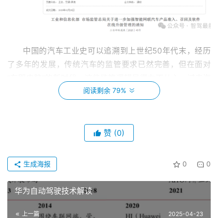
中国的汽车工业史可以追溯到上世纪50年代末，经历
了多年的发展，传统汽车的监管要求已然完善，但在面对
“车即电脑”的新时代，这些监管逻辑显得力不从心。过去汽
阅读剩余 79%
车系统升级需要到维修厂刷写，现在动动手指就能OTA远程
升级；以前车辆出厂后功能固定，现在很多车主买到的是
“期货车”，还需依靠“金币”解锁软件新功能。这种变化是可
以大幅度提升产品的灵活性和用户体验，但也使得监管面临
赞
(0)
具体要求不足、相关文件滞后等问题。尤其是涉及到组合驾
驶辅助系统和高级自动驾驶功能，更可能出现无据可依的窘
生成海报
0
0
境。因此，对于自动驾驶行业，监管模式必须从静态的、事
后的，转向动态的、预防式的治理。
华为自动驾驶技术解读
《通知》的出台，其实就是在这样一个节点上，填补了
上一篇
2025-04-23