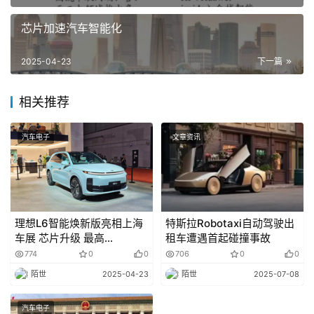
监管空白、理顺了管理机制。在我看来，这份通知有几个层
面是特别值得深挖的。首先，它明确了一件至关重要的事
芯片加速汽车智能化
情，那就是车企对其产品在整个生命周期中的安全负责，不
2025-04-23
下一篇
只是出厂前的质量，也包括升级过程、运行状态、乃至未来
某次因更新带来的隐患。过去车企对软件升级往往采用“灰
相关推荐
度上线”策略，既能降低成本，也方便“边运营边完善”。但这
种模式在没有监管配套的背景下，极容易出现问题，比如有
汽车电子
文章资讯
些升级变相修改核心参数，比如激活了未经充分测试的自动
驾驶功能，却未及时告知用户潜在风险等情况经常出现。这
次的监管升级，其实就是在告诉企业，每一次OTA更新都不
是轻松“发个包”的小事，而是一项带有法律责任的行为。
理想L6智能焕新版亮相上海
特斯拉Robotaxi自动驾驶出
车展 芯片升级 最高
租车遭遇首起碰撞事故
700TOPS
774
0
0
706
0
0
陌世
2025-04-23
陌世
2025-07-08
更值得注意的是，通知提出了一个新的思路，那就是引
汽车电子