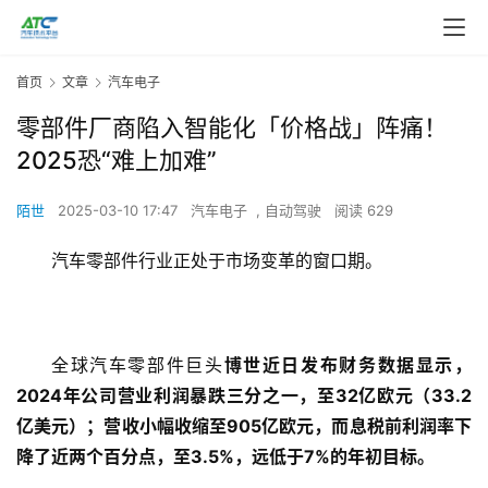
首页
文章
汽车电子
零部件厂商陷入智能化「价格战」阵痛！
2025恐“难上加难”
陌世
2025-03-10 17:47
汽车电子
,
自动驾驶
阅读 629
汽车零部件行业正处于市场变革的窗口期。
全球汽车零部件巨头
博世近日发布财务数据显示，
2024年公司营业利润暴跌三分之一，至32亿欧元（33.2
亿美元）；营收小幅收缩至905亿欧元，而息税前利润率下
降了近两个百分点，至3.5%，远低于7%的年初目标。