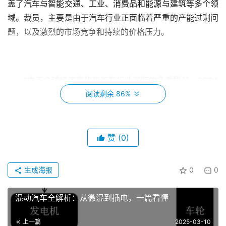
盖了汽车与智能交通、工业、消费品和能源与建筑等多个领
域。裁员，主要是由于汽车行业正面临着严重的产能过剩问
题，以及激烈的市场竞争和持续的价格压力。
“由于全球经济疲软和汽车行业面临的多重挑战，2024
年将比预期的更加困难，2025年可能也是如此。”Stefan 
阅读剩余 86%
Hartung坦言，未来也无法避免进一步的裁员措施，并可能
继续采取适当行动以应对当前的经济形势。
赞
(0)
生成海报
0
0
“市场已经发生了巨大的变化，”去年，排名全球第四的
汽车零部件制造商—麦格纳在2023年完成对Veoneer的主
混动汽车全解析：从微混到插电，一篇看懂
动安全业务收购后，曾预计合并后业务销售额将超过30亿
美元，覆盖传感器、中央计算机系统和软件解决方案。
上一篇
2025-03-10