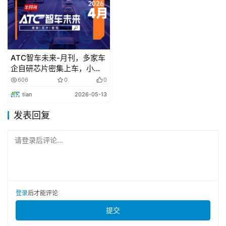
域、底盘域和车身域融合为整车控制域，从而形成了三域集
中式EEA，也即：车控域控制器（VDC，Vehicle Domain 
Controller）、智能驾驶域控制器（ADC，ADASAD 
Domain Controller）、智能座舱域控制器（CDC，
ATC智车未来-月刊，多家车
Cockpit Domain Controller）。大众的MEB平台以及华为
企自研芯片密集上车，小马
的CC架构都属于这种三域集中式EEA。
智行发布PonyWorld世界模
606
0
0
型2.0
tian
2026-05-13
发表回复
请登录后评论...
登录
后才能评论
提交