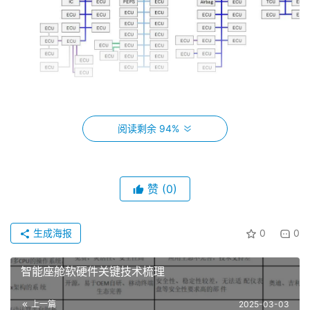
阅读剩余 94%
图2-1 汽车分布式EEA
赞
(0)
为了解决分布式EEA的这些问题，人们开始逐渐把很多
功能相似、分离的ECU功能集成整合到一个比ECU性能更
强的处理器硬件平台上，这就是汽车“域控制器（Domain 
生成海报
0
0
Control Unit，DCU）”。域控制器的出现是汽车EE架构从
ECU分布式EE架构演进到域集中式EE架构（如图2-2所
智能座舱软硬件关键技术梳理
示）的一个重要标志。
上一篇
2025-03-03