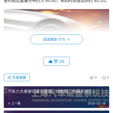
驶时前后重量分布约为 60:40，制动时则增加到约 80:20。
阅读剩余 57%
赞
(0)
生成海报
0
0
这种重量转移要求前轮具有比后轮多几倍的制动力。因
此，需要在前轮上安装大直径制动盘和大卡钳，以保证更大
汽车六大悬架位置示意图、结构图、优缺点对比！
的制动力。
上一篇
2025-02-28
盘式制动器是由转子和卡钳组成，当刹车片与转子接触
时，就达到了减速的效果。