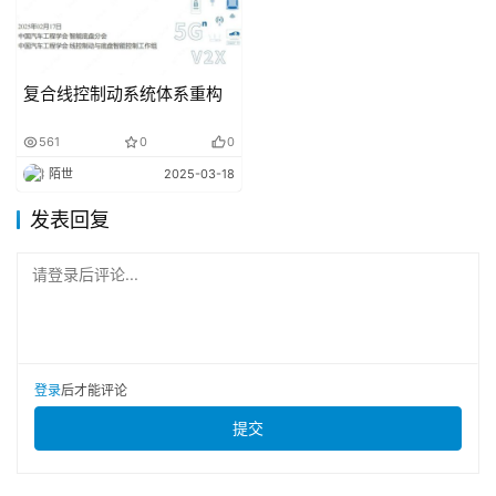
复合线控制动系统体系重构
561
0
0
陌世
2025-03-18
然而，对于典型的汽车来说，大尺寸后制动器可能会导
发表回复
致严重的问题。这是因为，如果对后轮施加过大的制动力，
请登录后评论...
后轮可能会更容易抱死和打滑，从而导致车辆行为不稳定。
这是一种极其危险的情况，很可能导致事故。因此，有
意限制后轮的制动力以保证车辆的稳定性。
登录
后才能评论
电子控制制动系统下制动力分配仍然保持不变
提交
近年来，随着电子控制技术的发展，除了传统的机械制
动力分配之外，利用电子控制的精确制动力控制也已成为可