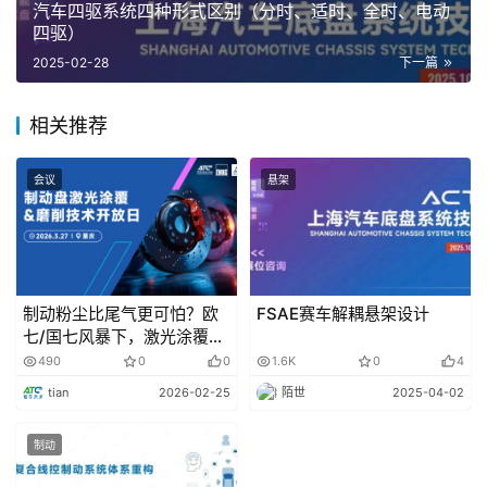
汽车四驱系统四种形式区别（分时、适时、全时、电动
四驱）
有些人可能会想，为什么不把前后刹车都做成一样的尺
2025-02-28
下一篇
寸。在保时捷 911 等后置发动机、后轮驱动车辆或采用中置
发动机布局的车辆中，前后制动器的尺寸差异可能很小，有
相关推荐
些车辆甚至具有前后制动器相同的直径。
会议
悬架
制动粉尘比尾气更可怕？欧
FSAE赛车解耦悬架设计
七/国七风暴下，激光涂覆&
磨削技术如何重塑制动产业
490
0
0
1.6K
0
4
格局
tian
2026-02-25
陌世
2025-04-02
制动