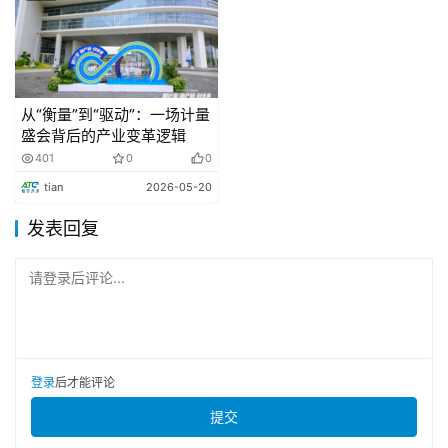
Achieve Business Goal Bootcamp
• 09:30-10:00
人力数字化与智能共享中心的构建
从“衡量”到“驱动”：一场计量
盛会背后的产业变革逻辑
Construction of Human Resource Digitalization 
401
0
0
and Intelligent Sharing Center
tian
2026-05-20
发表回复
• 10:00-10:30
请登录后评论...
茶歇&商务交流
Coffee break
• 10:30-11:0
0
登录
后才能评论
提交
基于AI数据分析的组织效能诊断与人效预测优化