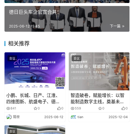
德日巨头车企官宣合并！
2025-06-12 15:45
下一篇
相关推荐
7月10日 上午
会议
会议
• 08:00-09:00
会议签到
Sign in
小鹏、长城、日产、江淮、
智造破卷，赋能增长：以智
四维图新、航盛电子、德赛
能制造数字主线，奠基未来
西威等30+企业共聚座舱技
AI 工厂
• 09:00-09:30
841
0
0
559
0
0
术周，和你共探前沿技术
陌世
2025-06-12
tian
2025-12-04
经营赋能训战营
会议