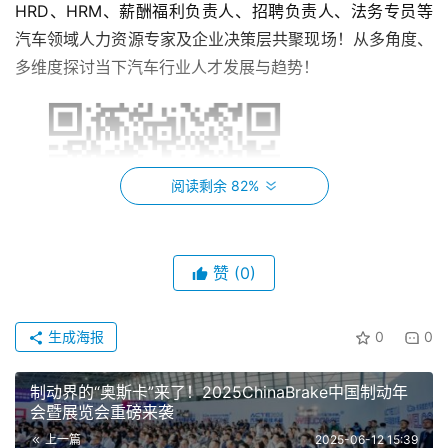
HRD、HRM、薪酬福利负责人、招聘负责人、法务专员等
汽车领域人力资源专家及企业决策层共聚现场！从多角度、
多维度探讨当下汽车行业人才发展与趋势！
阅读剩余 82%
赞
(0)
生成海报
0
0
扫码免费报名参会
制动界的“奥斯卡”来了！2025ChinaBrake中国制动年
会暨展览会重磅来袭
会议议程
上一篇
2025-06-12 15:39