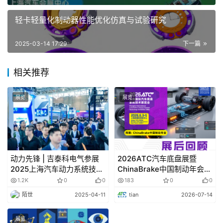
轻卡轻量化制动器性能优化仿真与试验研究
2025-03-14 17:29
下一篇
小米SU7 Ultra 核心供应商
相关推荐
技术亮点
展览
展览
1 动力系统
小米SU7 Ultra搭载强悍的三电机全轮驱动系统（两台
V8s电机与一台V6s电机），峰值功率达到惊人的1548马
力，扭矩高达1135牛·米。仅需1.98秒即可完成0-100km/h
动力先锋 | 吉泰科电气参展
2026ATC汽车底盘展暨
2025上海汽车动力系统技术
ChinaBrake中国制动年会精
加速，5.86秒内完成0-200km/h加速，极速可达
展览会
彩回顾｜2027精彩继续，行
1.2K
0
0
183
0
0
350km/h。
业盛会再启新程！
陌世
2025-04-11
tian
2026-07-14
车身采用了轻质的碳纤维组件和铝合金复合材料，整备
展览