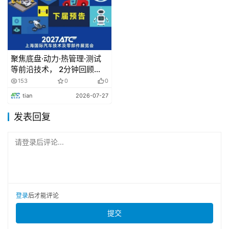
质量仅为2360kg，实现了655.93马力/吨的卓越功率质量
比。配备的闭式双腔空气弹簧、赛道级散热系统以及碳陶瓷
制动盘，使得百公里制动距离仅需30.8米。
2 电池系统
聚焦底盘·动力·热管理·测试
等前沿技术， 2分钟回顾
麒麟II赛道专用电池支持5.2C超快充技术，10%-80%的
2026ATC汽车技术及零部件
153
0
0
展高光瞬间！
充电仅需12分钟，续航里程可达630km。即使在低电量状
tian
2026-07-27
态下，仍能维持800kW的放电功率，满足赛道上的高强度
发表回复
需求。通过了55℃高温热失控测试，内阻降至行业最低，
确保了极端工况下的稳定性。
请登录后评论...
3 智能驾驶系统
小米SU7 Ultra搭载激光雷达、11摄像头和12超声波雷
登录
后才能评论
达，配备双英伟达Orin-X芯片，提供508TOPS的超强算
力，支持L2级自动驾驶功能，包括全速自适应巡航、自动
提交
泊车等。
车内配备了一块16.1英寸的3K触控屏和澎湃OS系