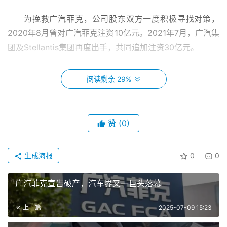
为挽救广汽菲克，公司股东双方一度积极寻找对策，
2020年8月曾对广汽菲克注资10亿元。2021年7月，广汽集
团及
Stellantis集团
再度出手，共同追加注资30亿元。
不过，连续的亏损使股东双方发生分歧。2022年1月，
阅读剩余 29%
Stellantis集团宣布计划将其在广汽菲克中的持股比例由
50%提升至75%，但广汽集团随即发布消息称，Stellantis
发布广汽菲克股权调整时未经认可。
赞
(0)
2022年7月18日，广汽集团与Stellantis共同宣布，由
于广汽菲克持续亏损，且2022年2月以来一直无法恢复正常
生成海报
0
0
生产经营，双方正在协商有序终止合资公司。
广汽菲克宣告破产，汽车界又一巨头落幕
截至2022年9月30日，广汽菲克(未经审计)总资产为
73.22亿元、总负债为81.13亿元，资产负债率达110.80%，
上一篇
2025-07-09 15:23
资产已不足以清偿全部债务且明显缺乏清偿能力。