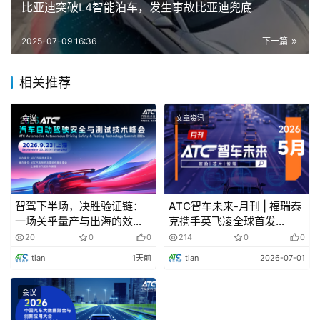
比亚迪突破L4智能泊车，发生事故比亚迪兜底
2022年10月31日，Stellantis宣布，广汽菲克、广汽集
2025-07-09 16:36
下一篇
团和Stellantis的股东已批准一项决议，授权广汽菲克在亏
损的情况下申请破产。
相关推荐
会议
文章资讯
智驾下半场，决胜验证链：
ATC智车未来-月刊 | 福瑞泰
一场关乎量产与出海的效率
克携手英飞凌全球首发
革命
8T8R，小鹏Robotaxi量产
20
0
0
214
0
0
车下线
tian
1天前
tian
2026-07-01
会议