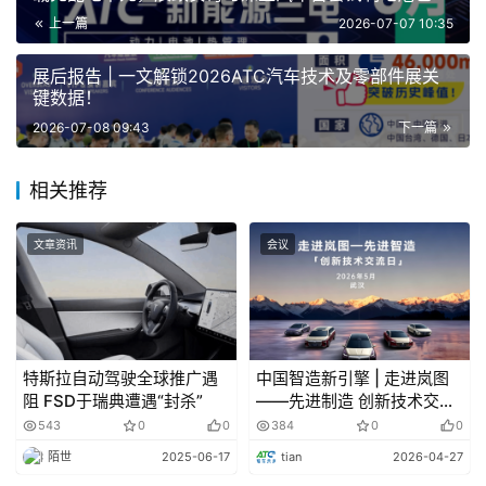
Polestar4SUV将于9月2日发布，新车将主打“跨界”特性，
线
上一篇
2026-07-07 10:35
并与宝马iX3、奔驰GLCElectric等车型展开竞争。不过截至
目前，官方仅仅公布了一张新车照片。
展后报告 | 一文解锁2026ATC汽车技术及零部件展关
键数据！
技术变革
2026-07-08 09:43
下一篇
相关推荐
特斯拉 App4.58.5更新:新增FSD激活状态实时显
示功能
文章资讯
会议
7月7日消息，特斯拉App新增了一项用户期盼已久的功
能:应用内会通过全新的“自动驾驶(Self-Driving)”标识，实
时显示FSD是否处于激活状态。多年来特斯拉App里一直会
展示车辆动态模型，自从官方全面改用3D模型渲染后，本
特斯拉自动驾驶全球推广遇
中国智造新引擎 | 走进岚图
次更新首次实现:当FSD开启时，界面同步显示蓝色导航行
阻 FSD于瑞典遭遇“封杀”
——先进制造 创新技术交流
日
543
0
0
384
0
0
进路线，并标注自动驾驶字样。
陌世
2025-06-17
tian
2026-04-27