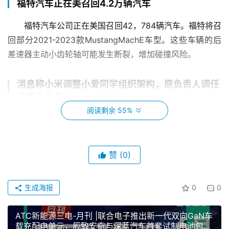
福特汽车正在美召回4.2万辆汽车
福特汽车公司正在美国召回42，784辆汽车。福特将召
回部分2021-2023款MustangMachE车型。这些车辆的后
差速器主动小齿轮轴可能发生断裂，增加碰撞风险。
消息称小米调整小爱同学组织架构，原负责人调任
机器人业务
阅读剩余 55%
7月7日消息，小米集团近期针对其明星AI产品小爱同学
进行了新一轮组织架构调整。调整后，原小爱团队负责人王
刚则被调任至机器人业务。自小爱同
学研发启动至今，王刚
赞
(0)
在该业务线上的任期已近十年。
生成海报
0
0
全新极星 Polestar 4 SUV 定档9月2日海外发布
7月7日消息，极星今天在海外市场宣布，全新
ATC新能源三电-月刊 |联合电子推出新一代双向GaN车
载充配电单元，辰致安奇与深蓝汽车首套试制电池包下