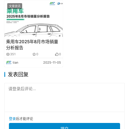
产业链
文章资讯
华体科技成立新能源汽车充电服务公司
近日，华体超充(攀枝花)新能源汽车充电服务有限公司
乘用车2025年8月市场销量
成立，法定代表人为刘毅，经营范围包含:电动汽车充电基
分析报告
础设施运营;新兴能源技术研发;集中式快速充电站;充电桩销
351
0
0
售;电池销售等。企查查股权穿透显示，该公司由华体科技
tian
2025-11-05
全资持股。
发表回复
宁德时代天行I轻商超充版电池发布
请登录后评论...
宁德时代发布天行ll轻商超充版商用动力电池，推动物
流行业迈入“油电同效’的8C超充时代。宁德时代同步推出乘
商兼容超换一体站，能满足城配物流、城际运输、冷链、末
登录
后才能评论
端配送等多样化物流场景的极速补能需求。
提交