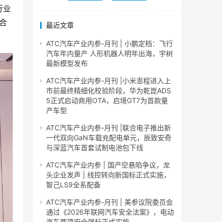
行业
合
最近文章
ATC汽车产业内参-月刊 | 小鹏定档：飞行
汽车年内量产 人形机器人明年出海，宇树
最新模型发布
ATC汽车产业内参-月刊 |小米澎程进入上
市前最终精细化校验阶段，华为乾崑ADS
5正式启动商用OTA，启境GT7为首款量
产车型
ATC汽车产业内参-月刊 |联合电子推出新
一代双向GaN车载充配电单元，辰致安奇
与深蓝汽车首套试制电池包下线
ATC汽车产业内参 | 国产空悬陷争议，龙
头企业发声 | 线控转向新国标正式实施，
智己LS9全系配备
ATC汽车产业内参-月刊 | 美参议院委员会
通过《2026年联网汽车安全法案》，电动
汽车两项安全强标正式实施