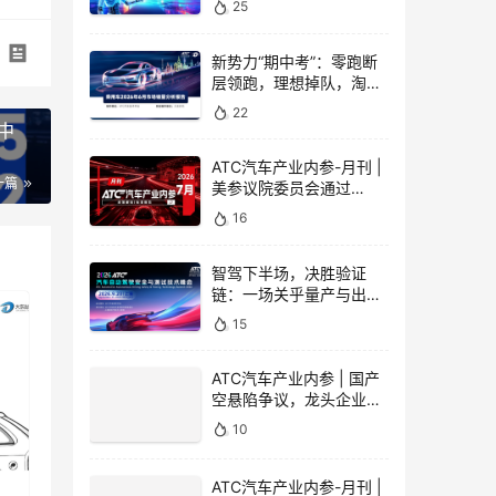
25
器人量产最后一公里
新势力“期中考”：零跑断
委员
层领跑，理想掉队，淘汰
数
赛全面开启
22
家计
中
学与
ATC汽车产业内参-月刊 |
一篇
美参议院委员会通过
密测
《2026年联网汽车安全法
16
案》，电动汽车两项安全
强标正式实施
智驾下半场，决胜验证
链：一场关乎量产与出海
的效率革命
15
ATC汽车产业内参 | 国产
空悬陷争议，龙头企业发
声 | 线控转向新国标正式
10
实施，智己LS9全系配备
ATC汽车产业内参-月刊 |