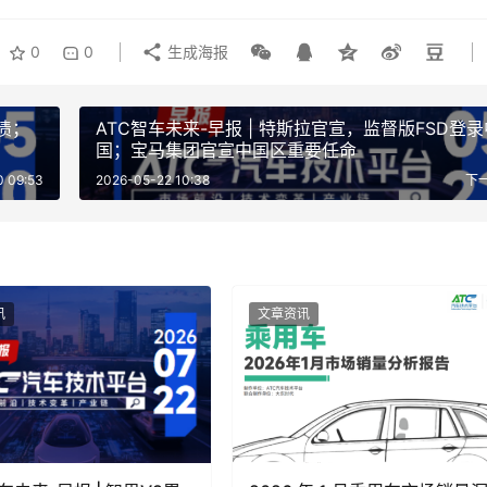
量在质量强国建设与培育新质生产力中的关键作用。
0
0
生成海报
委员会委员，国家产业基础专家委员会副主任，中国标准化专家
强国建设》中指出，当前全球测量体系正在经历基准量子化、计量
先进测量体系，为强国建设提供硬核支撑。中国工程院院士，国
债；
ATC智车未来-早报 | 特斯拉官宣，监督版FSD登录
国；宝马集团官宣中国区重要任命
学超精密光电仪器工程研究所教授、博士生导师、所长，仪器科
0 09:53
2026-05-22 10:38
下
式，以《新一代国家测量体系与质量强国建设》为题，分析了精
代国家测量体系是实现产业高质量发展的必然选择。
讯
文章资讯