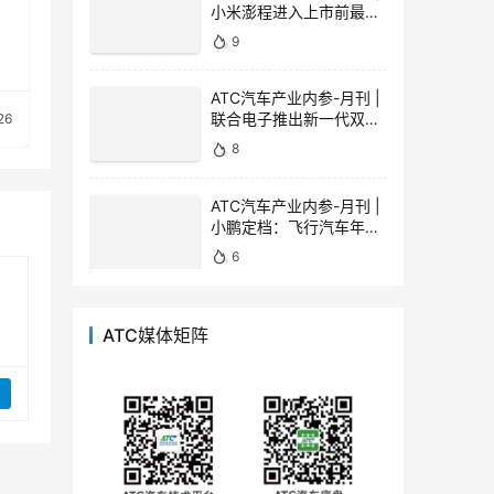
洞
小米澎程进入上市前最终
精细化校验阶段，华为乾
9
崑ADS 5正式启动商用
OTA，启境GT7为首款量
产车型
ATC汽车产业内参-月刊 |
联合电子推出新一代双向
26
GaN车载充配电单元，辰
8
致安奇与深蓝汽车首套试
制电池包下线
ATC汽车产业内参-月刊 |
小鹏定档：飞行汽车年内
量产 人形机器人明年出
6
海，宇树最新模型发布
ATC媒体矩阵
家智
计量