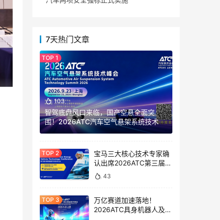
7天热门文章
103
智驾底盘风口来临，国产空悬全面突
围！2026ATC汽车空气悬架系统技术峰
会正式定档
宝马三大核心技术专家确
领域
认出席2026ATC第三届中
欧新能源汽车技术大会，
量打
43
覆盖集团战略、高压电池
及充电、燃料电池全赛
道！
万亿赛道加速落地！
2026ATC具身机器人及一
别从
体化模组技术峰会 解锁机