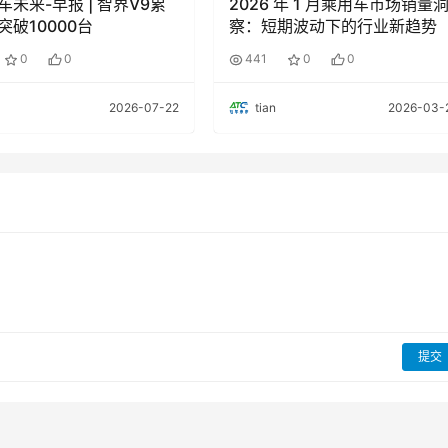
来-早报 | 智界V9累
2026 年 1 月乘用车市场销量
突破10000台
察：短期波动下的行业新趋势
0
0
441
0
0
2026-07-22
tian
2026-03-
技术重塑计量新范式
提交
也在经历深刻变革。全国人工智能计量技术委员会主任委员、国
，推动人工智能安全可信发展》演讲中提出，必须加强人工智能