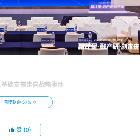
从基础支撑走向战略驱动
景下，计量角色正在发生重要转变。人工智能、量子信息等前沿
阅读剩余 57%
的极致追求；制造业的智能化、绿色化、融合化转型，更需要计
赞
(0)
常务副主任王新双与海克斯康制造智能大中华区执行总裁郝健分