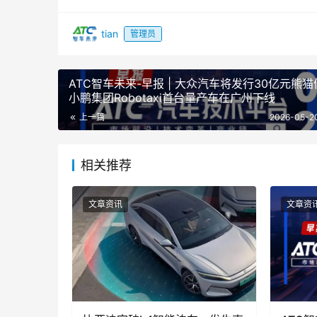
区域产业布局和企业创新实践的角度，强调了计
tian
管理员
原国务院参事，国家制造强国建设战略咨询
会副主任张纲在主旨演讲《发展先进测量 支撑
字化、QI一体化建设的变革，必须加快建设现代
ATC智车未来-早报 | 大众汽车将发行30亿元熊猫
小鹏集团Robotaxi首台量产车在广州下线
量战略专家咨询委员副主任委员，哈尔滨工业大
上一篇
2026-05-2
技术国家重点学科带头人谭久彬通过视频演讲形
量与仪器的基础性与技术先导性，强调构建新一
相关推荐
文章资讯
文章资