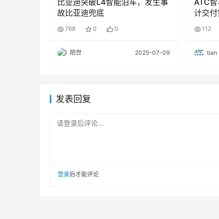
比亚迪突破L4智能泊车，发生事
ATC智车未
故比亚迪兜底
计交付
768
0
0
112
陌世
2025-07-09
tian
发表回复
请登录后评论...
前沿
登录
后才能评论
在新质生产力的战略牵引下，计量技术本身
能制造专家委员会委员缪寅宵在《筑牢计量基石