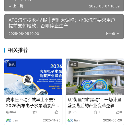
上一篇
2025-08-04 10:59
ATC汽车技术-早报 | 吉利大调整；小米汽车要求用户
提前支付尾款，否则停止生产
2025-08-05 10:00
下一篇
相关推荐
立即报名
会议
会议
2025人形机器人具身智能生态发展高峰论坛
-
议题
成本压不动？效率上不去？
从“衡量”到“驱动”：一场计量
具身智能应用主会场
（9月25日 | 全天）
2026汽车电子水泵油泵产业
盛会背后的产业变革逻辑
峰会，给你“卷”出来的答
864
0
0
389
0
0
经信委领导致欢迎辞
案！
tian
2025-11-25
tian
2026-05-20
上海嘉定区委领导致辞