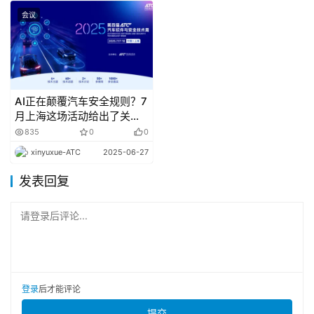
具身智能在汽车领域的应用
会议
人形机器人为汽车智能制造注入新动能
具身智能机器人在物流领域的创新应用
柔性化自动化产线具身智能解决方案
人形机器人在汽车工业的应用探索
AI正在颠覆汽车安全规则？7
月上海这场活动给出了关键
人形机器人助力研发智能测试
答案
835
0
0
实验室的“超级实验员
xinyuxue-ATC
2025-06-27
workshop: 
具身智能机器人产业化与商业化路径
发表回复
关键零部件分会场
（9月25日 下午）
请登录后评论...
一体化关节模组的国产化替代方案
谐波减速器——机器人关节的精密心脏
多目视觉与激光雷达的融合方案
登录
后才能评论
空心杯电机：机器人灵巧运动的核心
提交