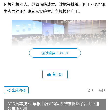
环境的机器人。尽管面临成本、数据等挑战，但工业落地和
生态共建正加速其从实验室走向规模化商用。
阅读剩余 63%
为了帮助人形机器人产业的快速商业
化落地
，我们
ATC
汽车技术平台
和
嘉定汽车城
于
9月25日
在
上海，
联合主办了
“2025人形机器人具身智能生态发展高峰论坛”，
本届峰会
赞
(0)
将重点讨论：
具身智能应用
和
关键零部件产业
等两大板块。
35+
技术话题、
40+
展商、
500+
业内专业人士与会，促跨
生成海报
0
0
域交流，共绘人形机器产业新蓝图！ 
ATC汽车技术-早报 | 蔚来销售系统被挤爆了；比亚迪
公布新专利