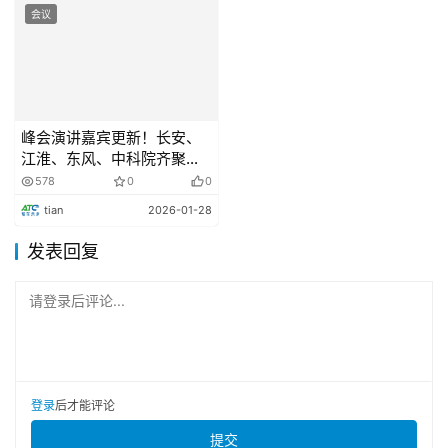
会议
行业观察人士指出，奥迪的转向并非孤例。沃尔沃于
2024年9月撤回“2030年全面电动化”承诺，转而设定
“90%-100%销量为电动或插电混动”的弹性目标；英国政府
同年4月将燃油车禁售令推迟至2035年，允许混合动力车型
峰会演讲嘉宾更新！长安、
继续销售；德国则取消了电动车补贴。
江淮、东风、中科院齐聚广
州，共探汽车先进制造
578
0
0
市场研究机构JATO Dynamics数据显示，2024年欧洲
tian
2026-01-28
纯电动车市场份额增速放缓至14%，较2023年仅提升2个百
发表回复
分点。
请登录后评论...
尽管全球电动车保有量突破4000万辆，但充电基础设
施不足、续航焦虑、购车成本高企等问题持续抑制消费热
情。奥迪欧洲市场调研显示，73%的消费者仍将“长途出行
便利性”视为首要购车考量，这直接推动插电混动技术成为
登录
后才能评论
过渡期首选。
提交