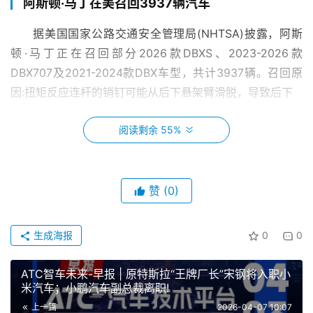
阿斯顿·马丁在美召回3937辆汽车
据美国国家公路交通安全管理局(NHTSA)披露，阿斯
顿·马丁正在召回部分2026款DBXS、2023-2026款
DBX707及2021-2024款DBX车型，共计3937辆。召回原
因:扭矩反应连杆的销钉可能从后下悬架臂滑脱，导致后下
阅读剩余 55%
通用汽车一季度在华零售销量约35万辆
通用汽车公布，2026年第一季度通用汽车在华零售销
量约35万辆，其中新款别克世家MPV销量超7800辆，XT5
赞
(0)
销量同比增长29%。
生成海报
0
0
山东:实施十二条举措护航汽车出海
ATC智车未来-早报 | 原特斯拉“王牌厂长”宋钢将入职小
4月2日，“万企出海鲁贸全球”全省汽车出海高质量发展
米汽车；小鹏汽车副总裁离职!
推进会在济南举办。山东省推出十二条重点措施，从出口规
上一篇
2026-04-07 10:07