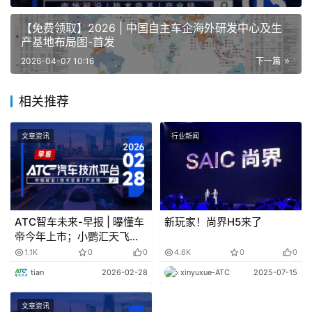
模、贸易协作、境外开拓、售后服务、二手车、物流、退
税、金融、通关、服务保障及风险防范等方面支持汽车企业
【免费领取】2026 | 中国自主车企海外研发中心及生
出海。
产基地布局图-首发
2026-04-07 10:16
下一篇
技术变革
相关推荐
上汽集团:今年将在不同品牌逐步推出搭载半固态
文章资讯
行业新闻
电池的量产车型
上汽集团4月3日在互动平台称，今年起，公司将在不
同品牌逐步推出搭载半固态电池的量产车型，具体安排以各
品牌发布的信息为准。公司力争全年整车销量达到500万
ATC智车未来-早报 | 曝懂车
新玩家！尚界H5来了
帝今年上市；小鹦汇天飞行
辆，营业总收入超过7000亿元，营业成本在6300亿元左
器外观专利获授权，可用于
1.1K
0
0
4.6K
0
0
右。
载人飞行
tian
2026-02-28
xinyuxue-ATC
2025-07-15
产业链
文章资讯