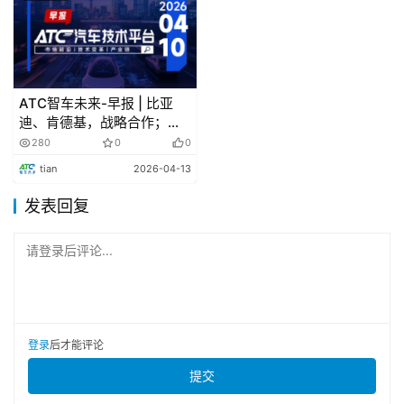
宁德时代曾毓群再捐20亿!
宁德时代董事长曾毓群又捐款了，这次还是捐给其母校
ATC智车未来-早报 | 比亚
上海交通大学，总价值约20亿元人民币的500万股宁德时代
迪、肯德基，战略合作；宁
A股无限售流通股，这次捐款金额再次刷新上海交通大学的
德时代正式接洽张雪机车
280
0
0
单笔捐赠纪录。
tian
2026-04-13
发表回复
孚能科技获西欧客车企业新一代高端电动巴士电池
包项目
请登录后评论...
孚能科技与西欧某百年客车制造企业达成重要合作，再
度斩获其新一代高端电动巴士电池包项目。此次新达成的项
目聚焦于为该客户未来旗舰车型提供高性能动力电池解决方
登录
后才能评论
案。
提交