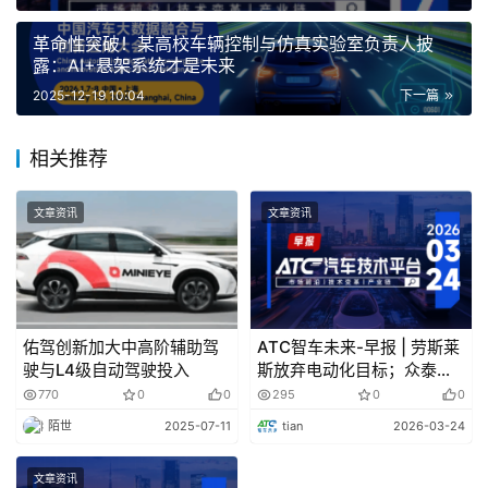
车安全评测和C-GCAP绿色能效评测结果，乐道L90以“双
五星”成绩，成为大三排SUV品类首个通过中汽中心C-
革命性突破！某高校车辆控制与仿真实验室负责人披
NCAP & C-GCAP双五星成绩的新车型:
露：AI+悬架系统才是未来
2025-12-19 10:04
下一篇
特斯拉涉嫌夸大辅助驾驶功能
相关推荐
Gordon在周二的记者会上表示，已决定采纳行政法官
提出的处罚建议，但暂停令将在90天后才会生效，以便给
文章资讯
文章资讯
予特斯拉时间进行合规调整。截至发稿特斯拉股价盘后下跌
0.8%。特斯拉暂未回应置评请求。
欧盟拟放弃2035年禁售内燃机汽车的禁令
佑驾创新加大中高阶辅助驾
ATC智车未来-早报 | 劳斯莱
驶与L4级自动驾驶投入
斯放弃电动化目标；众泰汽
欧盟委员会预计将放弃原定于2035年生效的新款内燃
车发布“复工复产”公告
770
0
0
295
0
0
机汽车禁令，以满足大众汽车(VWAGY)等车企对灵活性的
陌世
2025-07-11
tian
2026-03-24
要求:但极星(Polestar，PSNY)等电动车制造商警告称，此
举可能削弱气候目标承诺。
文章资讯