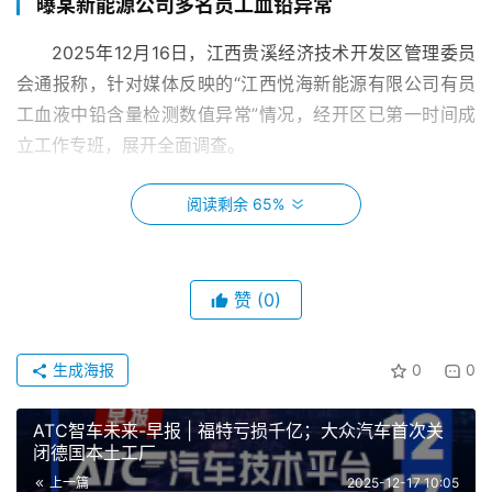
曝某新能源公司多名员工血铅异常
2025年12月16日，江西贵溪经济技术开发区管理委员
会通报称，针对媒体反映的“江西悦海新能源有限公司有员
工血液中铅含量检测数值异常”情况，经开区已第一时间成
立工作专班，展开全面调查。
阅读剩余 65%
长城欧拉重大调整
12月16日，长城汽车旗下欧拉品牌首款SUV–欧拉5在
保定哈弗技术中心正式上市。长城欧拉在产品命名和市场定
赞
(0)
位上发生了重大调整。这款新车放弃了沿用多年的“猫系”命
名，转而采用“品牌+数字”的国际通行方式。
生成海报
0
0
乐道L90获双五星认证
ATC智车未来-早报 | 福特亏损千亿；大众汽车首次关
闭德国本土工厂
2025年12月15日，中汽中心发布最新一期C-NCAP汽
上一篇
2025-12-17 10:05