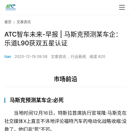
首页
文章资讯
ATC智车未来-早报 | 马斯克预测某车企：
乐道L90获双五星认证
tian
2025-12-19 09:58
文章资讯
,
行业新闻
阅读 820
市场前沿
马斯克预测某车企:必死
当地时间12月16日，特斯拉首席执行官埃隆·马斯克在
社交媒体X上直言不讳地评论福特汽车的电动化战略收缩:没
救了，他们非“死”不可。