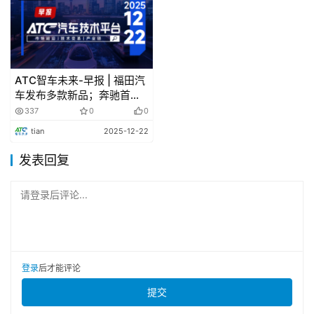
技术变革
比亚迪推进L3量产内测 已完成15万公里验证
ATC智车未来-早报 | 福田汽
车发布多款新品；奔驰首席
比亚迪已联合深圳市交通局等部门，在深圳开启面向量
设计师离职
337
0
0
产的L3级自动驾驶全面内测，目前已完成超过15万公里的
tian
2025-12-22
L3级自动驾驶实际道路验证。本次测试覆盖深圳开放的高
发表回复
快速路，兼顾雨天、夜间、施工等场景工况。比亚迪于
2024年成为国家四部门首批L3级自动驾驶准入及上路通行
请登录后评论...
试点的9家企业之
联想:与英飞凌技术公司正在加紧合作 加速自动驾
驶的下一阶段
登录
后才能评论
提交
联想集团表示，联想与英飞凌技术公司正在加紧合作，