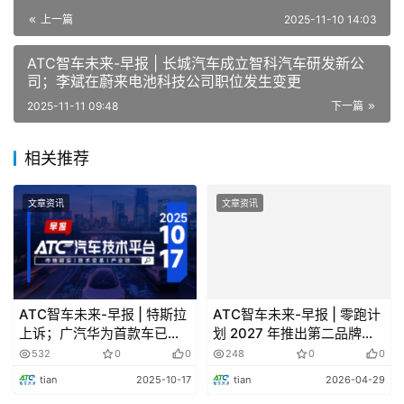
务平台在深圳投入使用，这标志着我国车规级芯片质量验证
上一篇
2025-11-10 14:03
与评价能力迈上新台阶。这个平台建有车规级芯片环境及可
ATC智车未来-早报 | 长城汽车成立智科汽车研发新公
靠性试验室、失效分析试验室、信息安全试验室、性能测试
司；李斌在蔚来电池科技公司职位发生变更
试验室等13个专业试验室，配备试验设备80余套，具备30
2025-11-11 09:48
下一篇
余项汽车芯片标准的验证试验能力。
相关推荐
马斯克:特斯拉已审核芯片A15进度，非常棒
文章资讯
文章资讯
11月3日，TeslaAI在微博发文称，马斯克刚刚在社交媒
体上表示:他和特斯拉芯片工程团队审核了智韵辅助驾驶芯
片AI5的进度，非常棒。同时A16和AI7也会紧随其后推
出:AI8的惊艳程度将超出想象。
ATC智车未来-早报 | 特斯拉
ATC智车未来-早报 | 零跑计
上诉；广汽华为首款车已设
划 2027 年推出第二品牌；
Aumovio CEO称:公司在安世半导体芯片供应危机
计定型
大众高管怒怼李想
532
0
0
248
0
0
中获得出口豁免
tian
2025-10-17
tian
2026-04-29