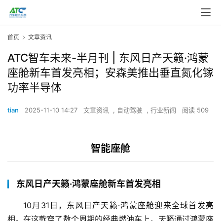
首页
文章资讯
ATC智车未来-半月刊 | 东风日产天籁·鸿蒙
座舱新车首发亮相；安森美推出垂直氮化镓
功率半导体
tian
2025-11-10 14:27
文章资讯
,
自动驾驶
,
行业新闻
阅读 509
智能座舱
东风日产天籁·鸿蒙座舱新车首发亮相
10月31日，东风日产天籁·鸿蒙座舱迎来全球首发亮
相。在这款穿了数个周期的经典燃油车上，天籁通过鸿蒙座