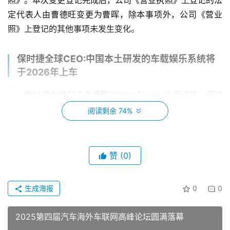
照》。本次变更登记完成后，公司《营业执照》上登记的法
定代表人由曹德旺变更为曹晖，除本事项外，公司《营业
照》上登记的其他事项未发生变化。
保时捷全球CEO:中国本土研发的车载娱乐系统将
于2026年上车
保时捷全球CEO奥博穆(Oliver Blume)今日透露，保时
捷中国本土研发的中国市场专属车载娱乐系统将于2026年
阅读剩余 74%
搭载于保时捷车型。同日，保时捷中国研发中心正式投入运
营。
赞
(0)
车载芯片
生成海报
0
0
国内首个汽车芯片标准验证平台投入使用
2025第四届汽车海外车联网高峰论坛圆满落幕
10月28日，国内首个国家级汽车芯片标准验证中试服