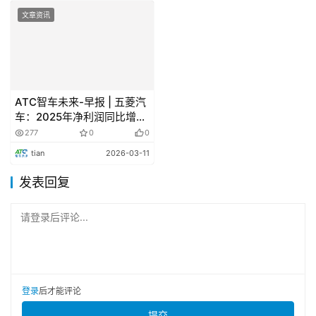
德国汽车零部件供应商Aumovio(Aumovio)的首席执行
文章资讯
官于11月7日表示该公司已获得中国的出口豁免，可恢复芯
片出口。
德国汽车业计划建立临时芯片信息平台应对短缺风
险
ATC智车未来-早报 | 五菱汽
车：2025年净利润同比增加
德国汽车工业协会VDA周四表示，该协会计划通过中立
约54%；理想又一负责人离
277
0
0
职
的第三方建立一个临时信息平台，以帮助制造商和供应商避
tian
2026-03-11
免可能出现的芯片短缺所带案的负面影响。VDA表示，该平
发表回复
台已获得德国反垄断机构的批准。
请登录后评论...
安森美推出垂直氮化镓功率半导体
安森美(onsemi)宣布推出垂直氮化镓(vGaN)功率半导
体。据介绍，对于超高压器件，安森美的垂直氮化橡
登录
后才能评论
(vGaN)采用GaN-on-GaN技术，使电流能够垂直流过芯
提交